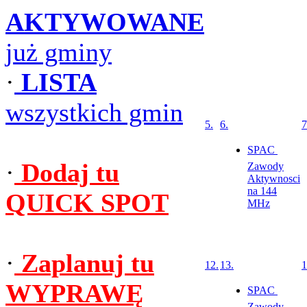
AKTYWOWANE
już gminy
·
LISTA
wszystkich gmin
5.
6.
7
SPAC 
·
Dodaj tu
Zawody
Aktywnosci
na 144
QUICK SPOT
MHz
·
Zaplanuj tu
12.
13.
1
WYPRAWĘ
SPAC 
Zawody