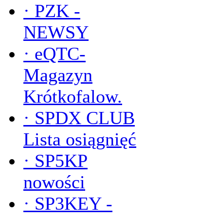
·
PZK -
NEWSY
·
eQTC-
Magazyn
Krótkofalow.
·
SPDX CLUB
Lista osiągnięć
·
SP5KP
nowości
·
SP3KEY -