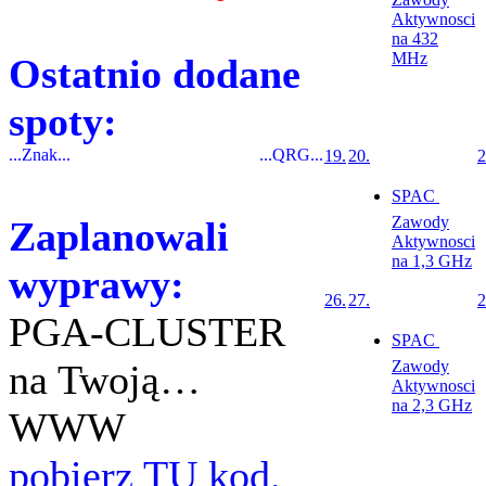
Aktywnosci
na 432
MHz
Ostatnio dodane
spoty:
...Znak...
...QRG...
19.
20.
2
SPAC 
Zawody
Zaplanowali
Aktywnosci
na 1,3 GHz
wyprawy:
26.
27.
2
PGA-CLUSTER
SPAC 
na Twoją…
Zawody
Aktywnosci
na 2,3 GHz
WWW
pobierz TU kod.