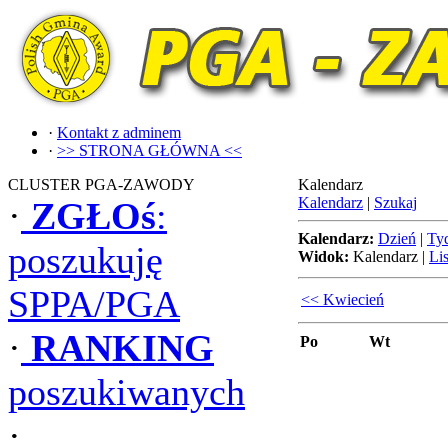
·
Kontakt z adminem
·
>> STRONA GŁÓWNA <<
CLUSTER PGA-ZAWODY
Kalendarz
Kalendarz
|
Szukaj
·
ZGŁOś
:
Kalendarz:
Dzień
|
Ty
poszukuję
Widok:
Kalendarz
|
Lis
SPPA/PGA
<< Kwiecień
·
RANKING
Po
Wt
poszukiwanych
·