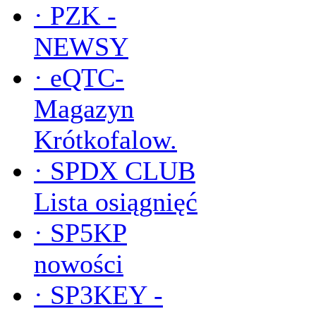
·
PZK -
NEWSY
·
eQTC-
Magazyn
Krótkofalow.
·
SPDX CLUB
Lista osiągnięć
·
SP5KP
nowości
·
SP3KEY -