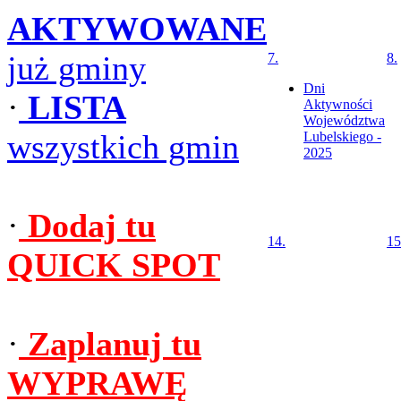
AKTYWOWANE
już gminy
7.
8.
Dni
·
LISTA
Aktywności
Województwa
wszystkich gmin
Lubelskiego -
2025
·
Dodaj tu
14.
15
QUICK SPOT
·
Zaplanuj tu
WYPRAWĘ