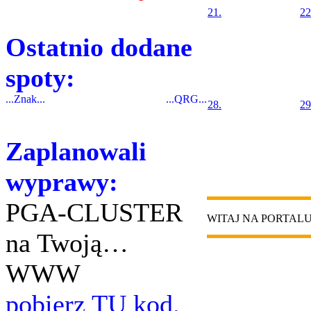
21.
22
Ostatnio dodane
spoty:
...Znak...
...QRG...
28.
29
Zaplanowali
wyprawy:
PGA-CLUSTER
WITAJ NA PORTAL
na Twoją…
WWW
pobierz TU kod.