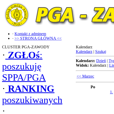
·
Kontakt z adminem
·
>> STRONA GŁÓWNA <<
CLUSTER PGA-ZAWODY
Kalendarz
Kalendarz
|
Szukaj
·
ZGŁOś
:
Kalendarz:
Dzień
|
Ty
poszukuję
Widok:
Kalendarz
|
Lis
SPPA/PGA
<< Marzec
·
RANKING
Po
1.
poszukiwanych
·