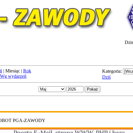
Dzis
ń
|
Miesiąc
|
Rok
Kategoria:
Wg wydarzeń
Dziś
ROBOT PGA-ZAWODY