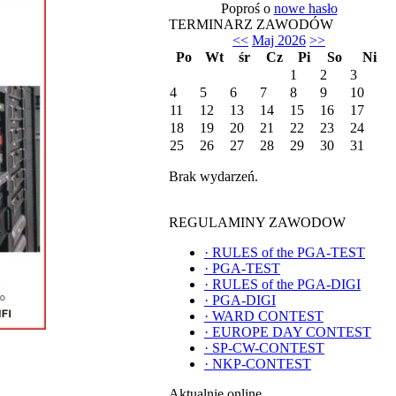
Poproś o
nowe hasło
TERMINARZ ZAWODÓW
<<
Maj 2026
>>
Po
Wt
śr
Cz
Pi
So
Ni
1
2
3
4
5
6
7
8
9
10
11
12
13
14
15
16
17
18
19
20
21
22
23
24
25
26
27
28
29
30
31
Brak wydarzeń.
REGULAMINY ZAWODOW
·
RULES of the PGA-TEST
·
PGA-TEST
·
RULES of the PGA-DIGI
·
PGA-DIGI
·
WARD CONTEST
·
EUROPE DAY CONTEST
·
SP-CW-CONTEST
·
NKP-CONTEST
Aktualnie online