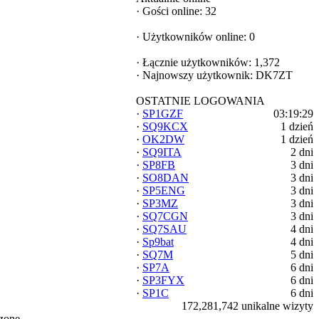
·
Gości online: 32
·
Użytkowników online: 0
·
Łącznie użytkowników: 1,372
·
Najnowszy użytkownik:
DK7ZT
OSTATNIE LOGOWANIA
·
SP1GZF
03:19:29
·
SQ9KCX
1 dzień
·
OK2DW
1 dzień
·
SQ9ITA
2 dni
·
SP8FB
3 dni
·
SO8DAN
3 dni
·
SP5ENG
3 dni
·
SP3MZ
3 dni
·
SQ7CGN
3 dni
·
SQ7SAU
4 dni
·
Sp9bat
4 dni
·
SQ7M
5 dni
·
SP7A
6 dni
·
SP3FYX
6 dni
·
SP1C
6 dni
172,281,742 unikalne wizyty
zone.