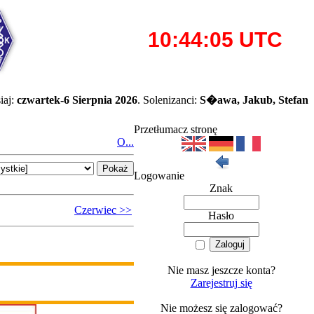
iaj:
czwartek-6 Sierpnia 2026
. Solenizanci:
S�awa, Jakub, Stefan
Przetłumacz stronę
O...
Logowanie
Znak
Czerwiec >>
Hasło
Nie masz jeszcze konta?
Zarejestruj się
Nie możesz się zalogować?