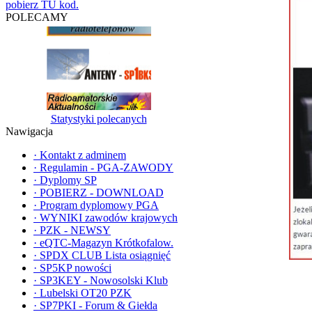
pobierz TU kod.
POLECAMY
Statystyki polecanych
Nawigacja
·
Kontakt z adminem
·
Regulamin - PGA-ZAWODY
·
Dyplomy SP
·
POBIERZ - DOWNLOAD
·
Program dyplomowy PGA
·
WYNIKI zawodów krajowych
·
PZK - NEWSY
·
eQTC-Magazyn Krótkofalow.
·
SPDX CLUB Lista osiągnięć
·
SP5KP nowości
·
SP3KEY - Nowosolski Klub
·
Lubelski OT20 PZK
·
SP7PKI - Forum & Giełda