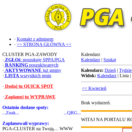
·
Kontakt z adminem
·
>> STRONA GŁÓWNA <<
CLUSTER PGA-ZAWODY
Kalendarz
·
ZGŁOś
: poszukuję SPPA/PGA
Kalendarz
|
Szukaj
·
RANKING
poszukiwanych
·
AKTYWOWANE
już gminy
Kalendarz:
Dzień
|
Tydzie
·
LISTA
wszystkich gmin
Widok:
Kalendarz
|
Lista
|
·
Dodaj tu QUICK SPOT
<< Kwiecień
·
Zaplanuj tu WYPRAWĘ
Brak wydarzeń.
Ostatnio dodane spoty:
...Znak...
...QRG...
WITAJ NA PORTALU 
Zaplanowali wyprawy:
PGA-CLUSTER na Twoją… WWW