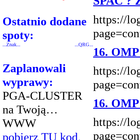
SPAC ? 
https://l
Ostatnio dodane
page=con
spoty:
...Znak...
...QRG...
16. OMP
Zaplanowali
https://l
wyprawy:
page=con
PGA-CLUSTER
16. OMP
na Twoją…
https://l
WWW
page=con
pobierz TU kod.