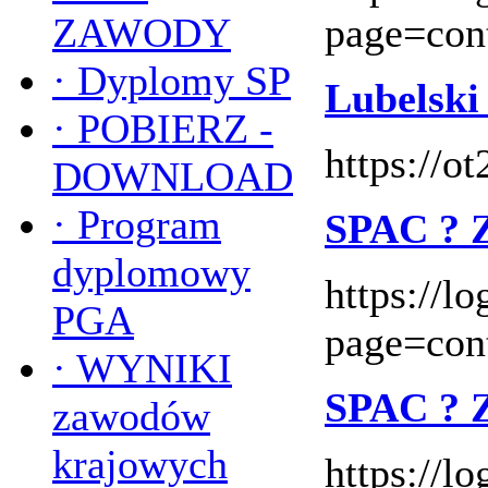
ZAWODY
page=con
·
Dyplomy SP
Lubelsk
·
POBIERZ -
https://o
DOWNLOAD
·
Program
SPAC ? 
dyplomowy
https://l
PGA
page=con
·
WYNIKI
SPAC ? 
zawodów
krajowych
https://l