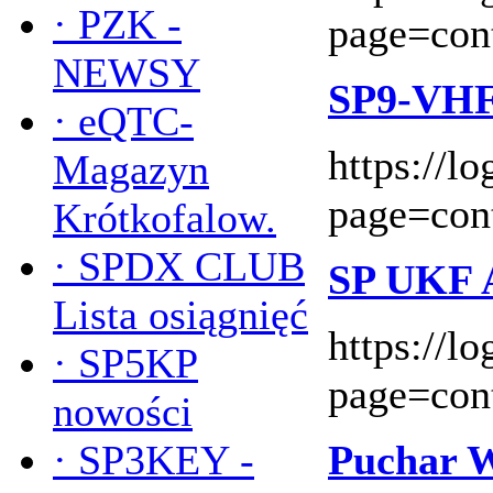
·
PZK -
page=con
NEWSY
SP9-VH
·
eQTC-
https://l
Magazyn
page=con
Krótkofalow.
·
SPDX CLUB
SP UKF A
Lista osiągnięć
https://l
·
SP5KP
page=con
nowości
·
SP3KEY -
Puchar W