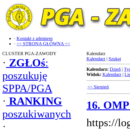
·
Kontakt z adminem
·
>> STRONA GŁÓWNA <<
CLUSTER PGA-ZAWODY
Kalendarz
Kalendarz
|
Szukaj
·
ZGŁOś
:
Kalendarz:
Dzień
|
Ty
poszukuję
Widok:
Kalendarz
|
Lis
SPPA/PGA
<< Sierpień
·
RANKING
16. OMP 
poszukiwanych
https://l
·