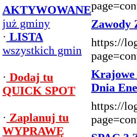
page=con
AKTYWOWANE
już gminy
Zawody Z
·
LISTA
https://l
wszystkich gmin
page=con
Krajowe 
·
Dodaj tu
Dnia Ene
QUICK SPOT
https://l
·
Zaplanuj tu
page=con
WYPRAWĘ