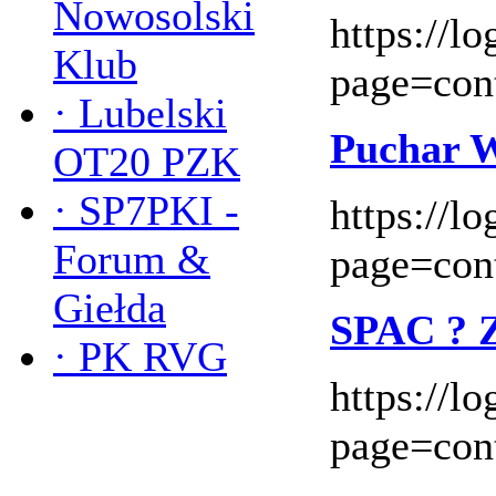
Nowosolski
https://l
Klub
page=con
·
Lubelski
Puchar W
OT20 PZK
·
SP7PKI -
https://l
Forum &
page=con
Giełda
SPAC ? 
·
PK RVG
https://l
page=con