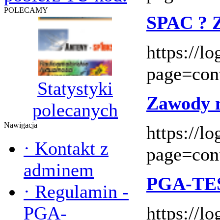
POLECAMY
SPAC ? 
https://l
page=con
Statystyki
Zawody n
polecanych
Nawigacja
https://l
·
Kontakt z
page=con
adminem
PGA-TE
·
Regulamin -
PGA-
https://l