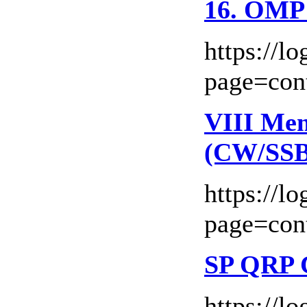
16. OMP 
https://l
page=con
VIII Mem
(CW/SSB
https://l
page=con
SP QRP
https://l