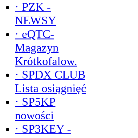
·
PZK -
NEWSY
·
eQTC-
Magazyn
Krótkofalow.
·
SPDX CLUB
Lista osiągnięć
·
SP5KP
nowości
·
SP3KEY -