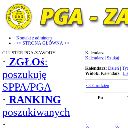
·
Kontakt z adminem
·
>> STRONA GŁÓWNA <<
CLUSTER PGA-ZAWODY
Kalendarz
Kalendarz
|
Szukaj
·
ZGŁOś
:
Kalendarz:
Dzień
|
Ty
poszukuję
Widok:
Kalendarz
|
Lis
SPPA/PGA
<< Grudzień
·
RANKING
Po
poszukiwanych
·
5.
6.