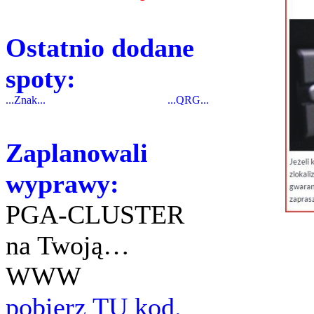
Ostatnio dodane
spoty:
...Znak...
...QRG...
Zaplanowali
wyprawy:
PGA-CLUSTER
na Twoją…
WWW
pobierz TU kod.