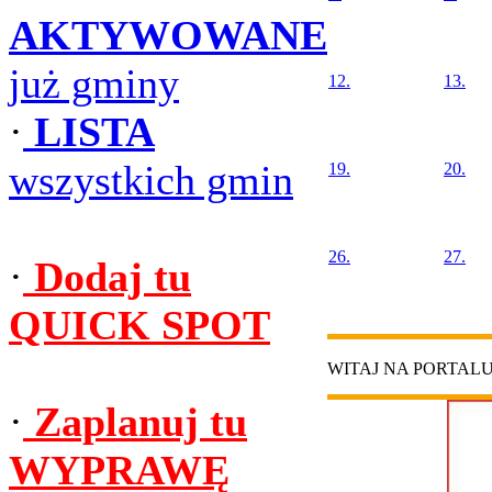
AKTYWOWANE
już gminy
12.
13.
·
LISTA
wszystkich gmin
19.
20.
26.
27.
·
Dodaj tu
QUICK SPOT
WITAJ NA PORTAL
·
Zaplanuj tu
WYPRAWĘ