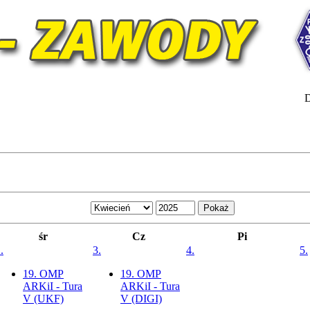
D
śr
Cz
Pi
.
3.
4.
5.
19. OMP
19. OMP
ARKiI - Tura
ARKiI - Tura
V (UKF)
V (DIGI)