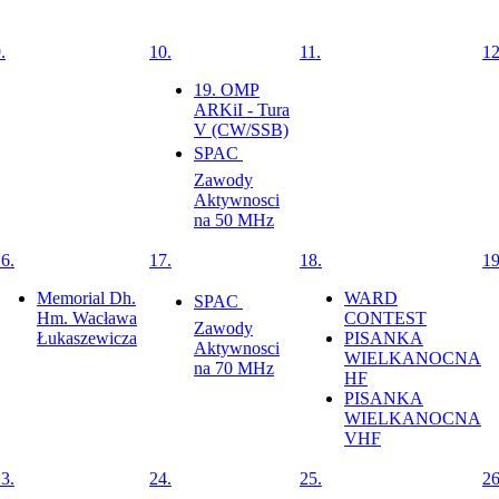
.
10.
11.
12
19. OMP
ARKiI - Tura
V (CW/SSB)
SPAC 
Zawody
Aktywnosci
na 50 MHz
6.
17.
18.
19
Memorial Dh.
WARD
SPAC 
Hm. Wacława
CONTEST
Zawody
Łukaszewicza
PISANKA
Aktywnosci
WIELKANOCNA
na 70 MHz
HF
PISANKA
WIELKANOCNA
VHF
3.
24.
25.
26