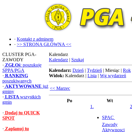
·
Kontakt z adminem
·
>> STRONA GŁÓWNA <<
CLUSTER PGA-
Kalendarz
ZAWODY
Kalendarz
|
Szukaj
·
ZGŁOś
: poszukuję
SPPA/PGA
Kalendarz:
Dzień
|
Tydzień
|
Miesiąc
|
Rok
·
RANKING
Widok:
Kalendarz
|
Lista
|
Wg wydarzeń
poszukiwanych
·
AKTYWOWANE
już
<< Marzec
gminy
·
LISTA
wszystkich
Po
Wt
gmin
1.
2
·
Dodaj tu QUICK
SPAC 
SPOT
Zawody
·
Zaplanuj tu
Aktywnosci