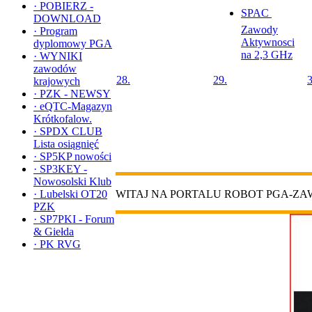
·
POBIERZ -
SPAC 
DOWNLOAD
Zawody
·
Program
Aktywnosci
dyplomowy PGA
na 2,3 GHz
·
WYNIKI
zawodów
28.
29.
3
krajowych
·
PZK - NEWSY
·
eQTC-Magazyn
Krótkofalow.
·
SPDX CLUB
Lista osiągnięć
·
SP5KP nowości
·
SP3KEY -
Nowosolski Klub
·
Lubelski OT20
WITAJ NA PORTALU ROBOT PGA-Z
PZK
·
SP7PKI - Forum
& Giełda
·
PK RVG