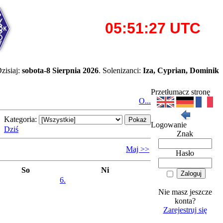
zisiaj:
sobota-8 Sierpnia 2026
. Solenizanci:
Iza, Cyprian, Dominik
Przetłumacz stronę
O...
Kategoria:
Logowanie
Dziś
Znak
Maj >>
Hasło
So
Ni
6.
Nie masz jeszcze
konta?
Zarejestruj się