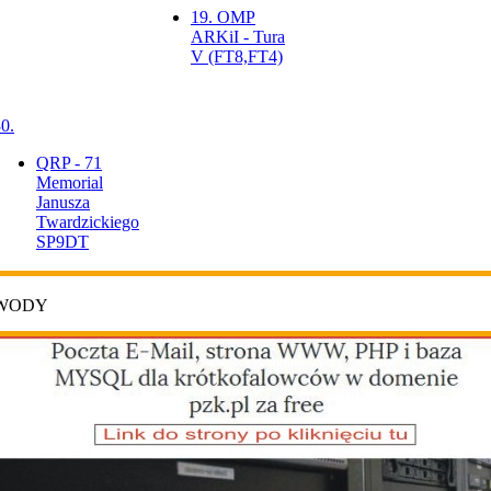
19. OMP
ARKiI - Tura
V (FT8,FT4)
0.
QRP - 71
Memorial
Janusza
Twardzickiego
SP9DT
AWODY