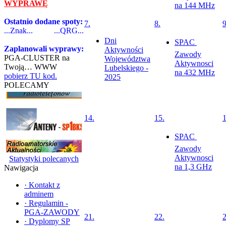
WYPRAWĘ
na 144 MHz
Ostatnio dodane spoty:
7.
8.
9
...Znak...
...QRG...
Dni
SPAC 
Zaplanowali wyprawy:
Aktywności
Zawody
PGA-CLUSTER na
Województwa
Aktywnosci
Twoją… WWW
Lubelskiego -
na 432 MHz
pobierz TU kod.
2025
POLECAMY
14.
15.
1
SPAC 
Zawody
Aktywnosci
Statystyki polecanych
na 1,3 GHz
Nawigacja
·
Kontakt z
adminem
·
Regulamin -
PGA-ZAWODY
21.
22.
2
·
Dyplomy SP