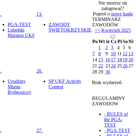
Nie możesz się
zalogować?
Poproś o
nowe hasło
.
13.
TERMINARZ
PGA-TEST
ZAWODY
ZAWODÓW
Lubelski
ŚWIĘTOKRZYSKIE
<<
Kwiecień 2025
Maraton UKF
>>
Po
Wt
śr
Cz
Pi
So
Ni
1
2
3
4
5
6
7
8
9
10
11
12
13
14
15
16
17
18
19
20
21
22
23
24
25
26
27
.
20.
28
29
30
Urodziny
SP UKF Activity
Brak wydarzeń.
Miasta
Contest
Bydgoszczy
REGULAMINY
ZAWODOW
·
RULES of
the PGA-
TEST
.
27.
·
PGA-TEST
·
RULES of