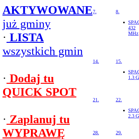
AKTYWOWANE
7.
8.
już gminy
SPA
432
·
LISTA
MHz
wszystkich gmin
14.
15.
SPA
·
Dodaj tu
1.3 
QUICK SPOT
21.
22.
SPA
·
Zaplanuj tu
2.3 
WYPRAWĘ
28.
29.