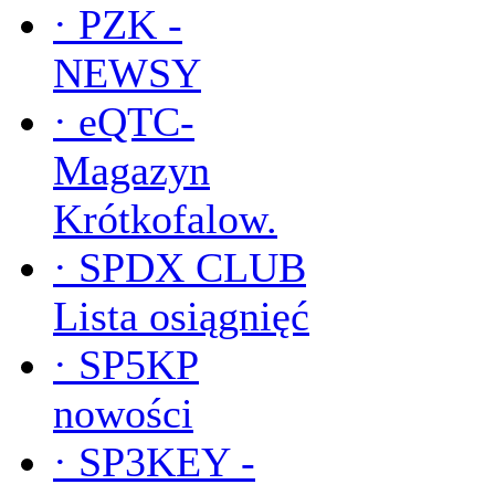
·
PZK -
NEWSY
·
eQTC-
Magazyn
Krótkofalow.
·
SPDX CLUB
Lista osiągnięć
·
SP5KP
nowości
·
SP3KEY -