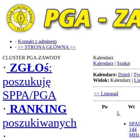
·
Kontakt z adminem
·
>> STRONA GŁÓWNA <<
CLUSTER PGA-ZAWODY
Kalendarz
Kalendarz
|
Szukaj
·
ZGŁOś
:
Kalendarz:
Dzień
|
Ty
poszukuję
Widok:
Kalendarz
|
Lis
SPPA/PGA
<< Listopad
·
RANKING
Po
Wt
1.
poszukiwanych
SPA
144
·
MHz