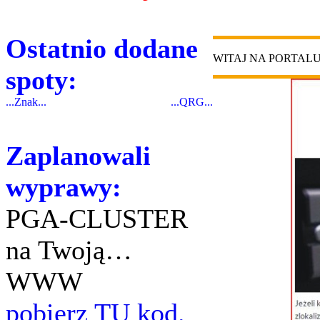
Ostatnio dodane
WITAJ NA PORTAL
spoty:
...Znak...
...QRG...
Zaplanowali
wyprawy:
PGA-CLUSTER
na Twoją…
WWW
pobierz TU kod.