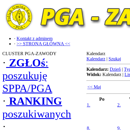
·
Kontakt z adminem
·
>> STRONA GŁÓWNA <<
CLUSTER PGA-ZAWODY
Kalendarz
Kalendarz
|
Szukaj
·
ZGŁOś
:
Kalendarz:
Dzień
|
Ty
poszukuję
Widok:
Kalendarz
|
Lis
SPPA/PGA
<< Maj
·
RANKING
Po
1.
2.
poszukiwanych
·
8.
9.