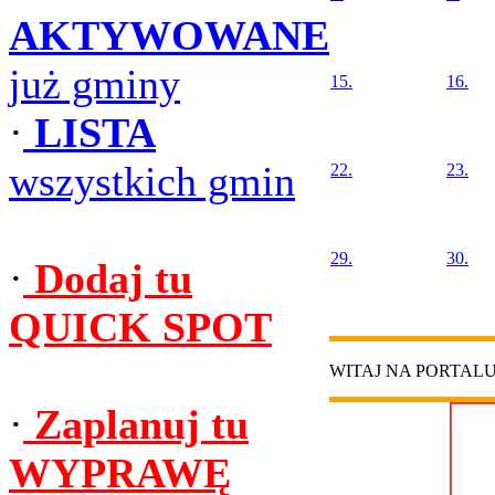
AKTYWOWANE
już gminy
15.
16.
·
LISTA
wszystkich gmin
22.
23.
29.
30.
·
Dodaj tu
QUICK SPOT
WITAJ NA PORTAL
·
Zaplanuj tu
WYPRAWĘ