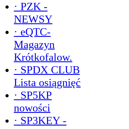
·
PZK -
NEWSY
·
eQTC-
Magazyn
Krótkofalow.
·
SPDX CLUB
Lista osiągnięć
·
SP5KP
nowości
·
SP3KEY -