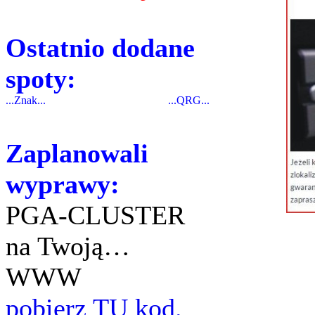
Ostatnio dodane
spoty:
...Znak...
...QRG...
Zaplanowali
wyprawy:
PGA-CLUSTER
na Twoją…
WWW
pobierz TU kod.