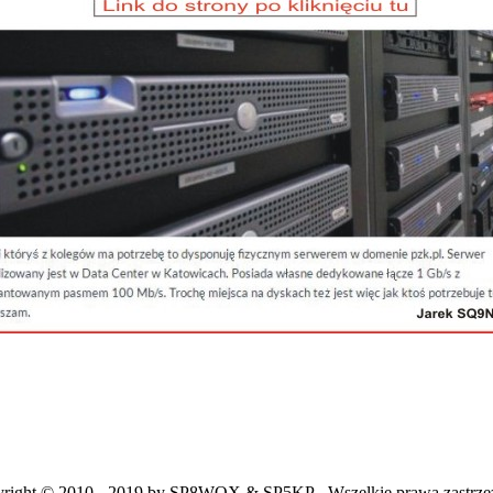
right © 2010 - 2019 by SP8WQX & SP5KP - Wszelkie prawa zastrze