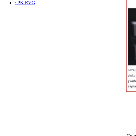
·
PK RVG
Copy