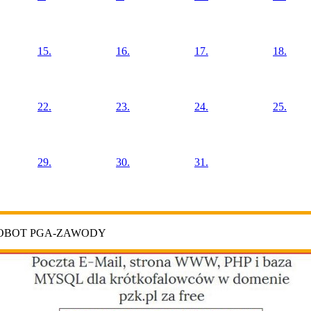
15.
16.
17.
18.
22.
23.
24.
25.
29.
30.
31.
ROBOT PGA-ZAWODY