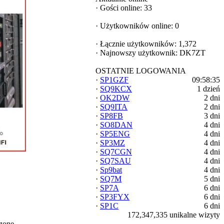
·
Gości online: 33
·
Użytkowników online: 0
·
Łącznie użytkowników: 1,372
·
Najnowszy użytkownik:
DK7ZT
OSTATNIE LOGOWANIA
·
SP1GZF
09:58:35
·
SQ9KCX
1 dzień
·
OK2DW
2 dni
·
SQ9ITA
2 dni
·
SP8FB
3 dni
·
SO8DAN
4 dni
·
SP5ENG
4 dni
·
SP3MZ
4 dni
·
SQ7CGN
4 dni
·
SQ7SAU
4 dni
·
Sp9bat
4 dni
·
SQ7M
5 dni
·
SP7A
6 dni
·
SP3FYX
6 dni
·
SP1C
6 dni
172,347,335 unikalne wizyty
zone.