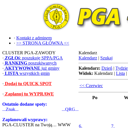
·
Kontakt z adminem
·
>> STRONA GŁÓWNA <<
CLUSTER PGA-ZAWODY
Kalendarz
·
ZGŁOś
: poszukuję SPPA/PGA
Kalendarz
|
Szukaj
·
RANKING
poszukiwanych
·
AKTYWOWANE
już gminy
Kalendarz:
Dzień
|
Tydzie
·
LISTA
wszystkich gmin
Widok:
Kalendarz
|
Lista
|
·
Dodaj tu QUICK SPOT
<< Czerwiec
·
Zaplanuj tu WYPRAWĘ
Po
W
Ostatnio dodane spoty:
...Znak...
...QRG...
Zaplanowali wyprawy:
PGA-CLUSTER na Twoją… WWW
6.
7.