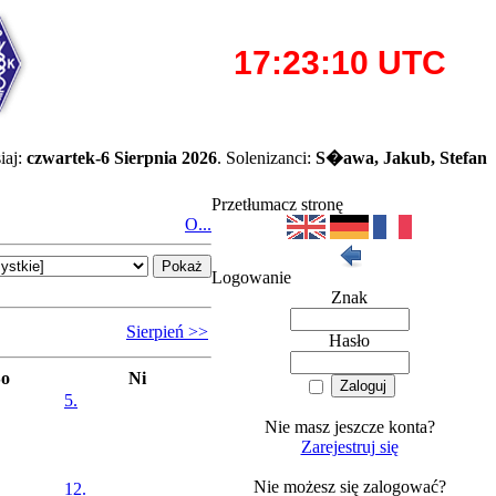
iaj:
czwartek-6 Sierpnia 2026
. Solenizanci:
S�awa, Jakub, Stefan
Przetłumacz stronę
O...
Logowanie
Znak
Sierpień >>
Hasło
So
Ni
5.
Nie masz jeszcze konta?
Zarejestruj się
Nie możesz się zalogować?
12.