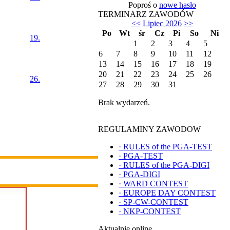
Poproś o
nowe hasło
TERMINARZ ZAWODÓW
<<
Lipiec 2026
>>
Po
Wt
śr
Cz
Pi
So
Ni
19.
1
2
3
4
5
6
7
8
9
10
11
12
13
14
15
16
17
18
19
20
21
22
23
24
25
26
26.
27
28
29
30
31
Brak wydarzeń.
REGULAMINY ZAWODOW
·
RULES of the PGA-TEST
·
PGA-TEST
·
RULES of the PGA-DIGI
·
PGA-DIGI
·
WARD CONTEST
·
EUROPE DAY CONTEST
·
SP-CW-CONTEST
·
NKP-CONTEST
Aktualnie online