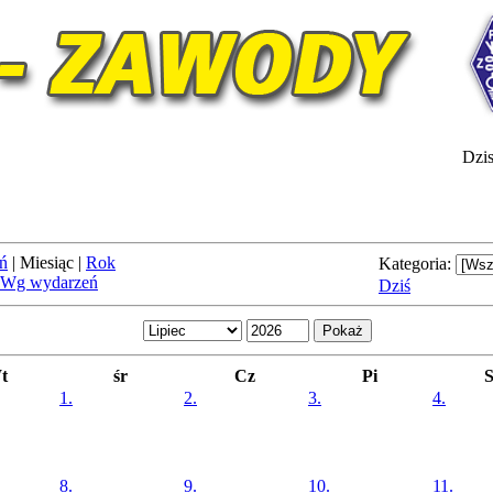
Dzis
ń
|
Miesiąc
|
Rok
Kategoria:
Wg wydarzeń
Dziś
t
śr
Cz
Pi
1.
2.
3.
4.
8.
9.
10.
11.