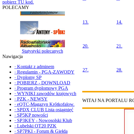
pobierz TU kod.
POLECAMY
13.
14.
20.
21.
Statystyki polecanych
Nawigacja
·
Kontakt z adminem
27.
28.
·
Regulamin - PGA-ZAWODY
·
Dyplomy SP
·
POBIERZ - DOWNLOAD
·
Program dyplomowy PGA
·
WYNIKI zawodów krajowych
·
PZK - NEWSY
WITAJ NA PORTALU 
·
eQTC-Magazyn Krótkofalow.
·
SPDX CLUB Lista osiągnięć
·
SP5KP nowości
·
SP3KEY - Nowosolski Klub
·
Lubelski OT20 PZK
·
SP7PKI - Forum & Giełda