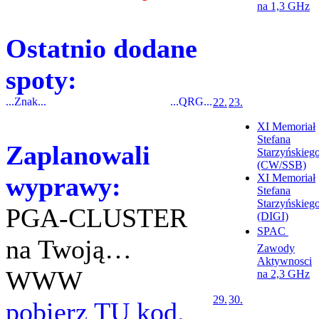
na 1,3 GHz
Ostatnio dodane
spoty:
...Znak...
...QRG...
22.
23.
XI Memoriał
Stefana
Zaplanowali
Starzyńskieg
(CW/SSB)
wyprawy:
XI Memoriał
Stefana
Starzyńskieg
PGA-CLUSTER
(DIGI)
SPAC 
na Twoją…
Zawody
Aktywnosci
WWW
na 2,3 GHz
29.
30.
pobierz TU kod.