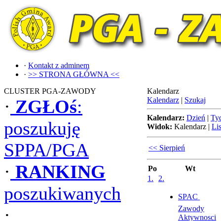
·
Kontakt z adminem
·
>> STRONA GŁÓWNA <<
CLUSTER PGA-ZAWODY
Kalendarz
Kalendarz
|
Szukaj
·
ZGŁOś
:
Kalendarz:
Dzień
|
Ty
poszukuję
Widok:
Kalendarz
|
Lis
SPPA/PGA
<< Sierpień
·
RANKING
Po
Wt
1.
2.
poszukiwanych
SPAC 
Zawody
·
Aktywnosci