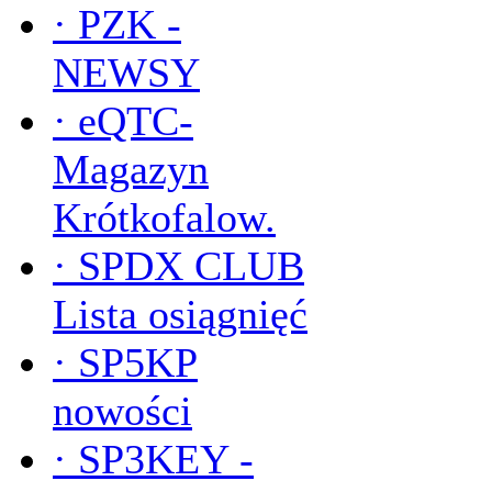
·
PZK -
NEWSY
·
eQTC-
Magazyn
Krótkofalow.
·
SPDX CLUB
Lista osiągnięć
·
SP5KP
nowości
·
SP3KEY -