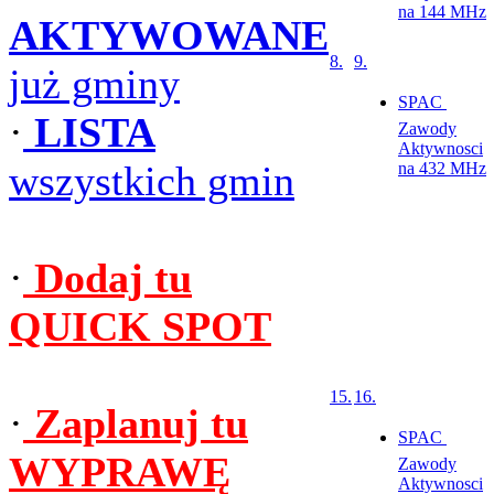
na 144 MHz
AKTYWOWANE
8.
9.
już gminy
SPAC 
·
LISTA
Zawody
Aktywnosci
wszystkich gmin
na 432 MHz
·
Dodaj tu
QUICK SPOT
15.
16.
·
Zaplanuj tu
SPAC 
WYPRAWĘ
Zawody
Aktywnosci