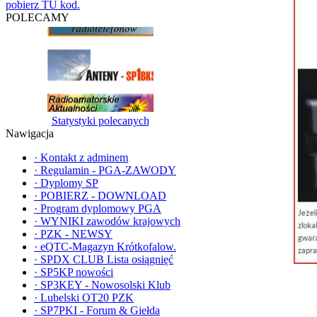
pobierz TU kod.
POLECAMY
Statystyki polecanych
Nawigacja
·
Kontakt z adminem
·
Regulamin - PGA-ZAWODY
·
Dyplomy SP
·
POBIERZ - DOWNLOAD
·
Program dyplomowy PGA
·
WYNIKI zawodów krajowych
·
PZK - NEWSY
·
eQTC-Magazyn Krótkofalow.
·
SPDX CLUB Lista osiągnięć
·
SP5KP nowości
·
SP3KEY - Nowosolski Klub
·
Lubelski OT20 PZK
·
SP7PKI - Forum & Giełda