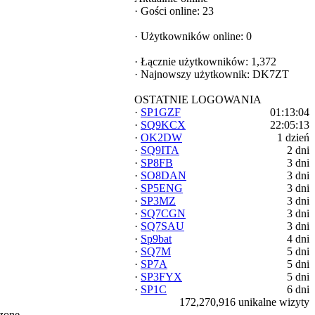
·
Gości online: 23
·
Użytkowników online: 0
·
Łącznie użytkowników: 1,372
·
Najnowszy użytkownik:
DK7ZT
OSTATNIE LOGOWANIA
·
SP1GZF
01:13:04
·
SQ9KCX
22:05:13
·
OK2DW
1 dzień
·
SQ9ITA
2 dni
·
SP8FB
3 dni
·
SO8DAN
3 dni
·
SP5ENG
3 dni
·
SP3MZ
3 dni
·
SQ7CGN
3 dni
·
SQ7SAU
3 dni
·
Sp9bat
4 dni
·
SQ7M
5 dni
·
SP7A
5 dni
·
SP3FYX
5 dni
·
SP1C
6 dni
172,270,916 unikalne wizyty
zone.