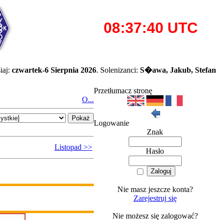
iaj:
czwartek-6 Sierpnia 2026
. Solenizanci:
S�awa, Jakub, Stefan
Przetłumacz stronę
O...
Logowanie
Znak
Listopad >>
Hasło
Nie masz jeszcze konta?
Zarejestruj się
Nie możesz się zalogować?