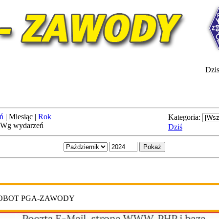
Dzis
ń
|
Miesiąc
|
Rok
Kategoria:
Wg wydarzeń
Dziś
ROBOT PGA-ZAWODY