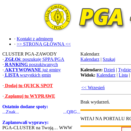
·
Kontakt z adminem
·
>> STRONA GŁÓWNA <<
CLUSTER PGA-ZAWODY
Kalendarz
·
ZGŁOś
: poszukuję SPPA/PGA
Kalendarz
|
Szukaj
·
RANKING
poszukiwanych
·
AKTYWOWANE
już gminy
Kalendarz:
Dzień
|
Tydzie
·
LISTA
wszystkich gmin
Widok:
Kalendarz
|
Lista
|
·
Dodaj tu QUICK SPOT
<< Wrzesień
·
Zaplanuj tu WYPRAWĘ
Brak wydarzeń.
Ostatnio dodane spoty:
...Znak...
...QRG...
WITAJ NA PORTALU 
Zaplanowali wyprawy:
PGA-CLUSTER na Twoją… WWW