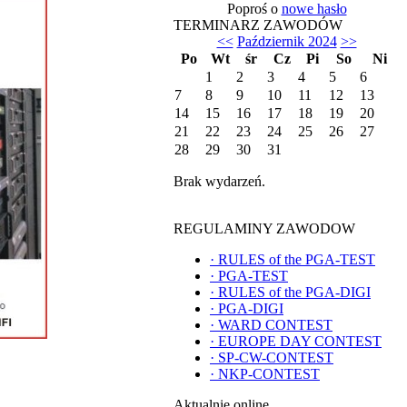
Poproś o
nowe hasło
TERMINARZ ZAWODÓW
<<
Październik 2024
>>
Po
Wt
śr
Cz
Pi
So
Ni
1
2
3
4
5
6
7
8
9
10
11
12
13
14
15
16
17
18
19
20
21
22
23
24
25
26
27
28
29
30
31
Brak wydarzeń.
REGULAMINY ZAWODOW
·
RULES of the PGA-TEST
·
PGA-TEST
·
RULES of the PGA-DIGI
·
PGA-DIGI
·
WARD CONTEST
·
EUROPE DAY CONTEST
·
SP-CW-CONTEST
·
NKP-CONTEST
Aktualnie online