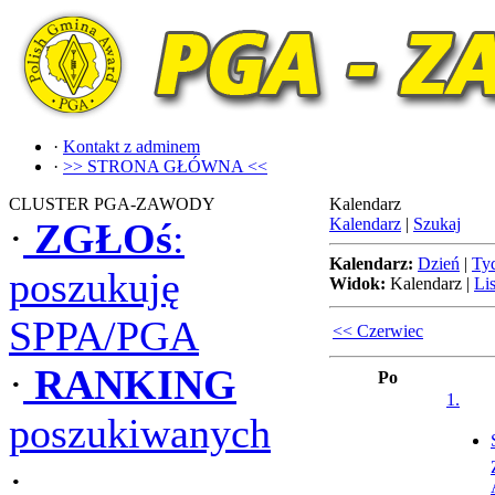
·
Kontakt z adminem
·
>> STRONA GŁÓWNA <<
CLUSTER PGA-ZAWODY
Kalendarz
Kalendarz
|
Szukaj
·
ZGŁOś
:
Kalendarz:
Dzień
|
Ty
poszukuję
Widok:
Kalendarz
|
Lis
SPPA/PGA
<< Czerwiec
·
RANKING
Po
1.
poszukiwanych
·