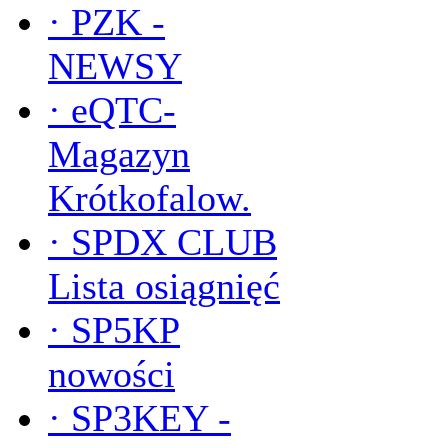
·
PZK -
NEWSY
·
eQTC-
Magazyn
Krótkofalow.
·
SPDX CLUB
Lista osiągnięć
·
SP5KP
nowości
·
SP3KEY -