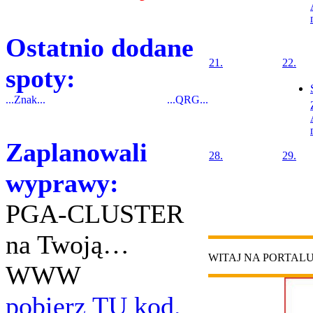
Ostatnio dodane
21.
22.
spoty:
...Znak...
...QRG...
Zaplanowali
28.
29.
wyprawy:
PGA-CLUSTER
na Twoją…
WITAJ NA PORTAL
WWW
pobierz TU kod.