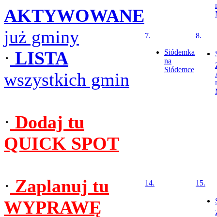
AKTYWOWANE
już gminy
7.
8.
·
LISTA
Siódemka
na
Siódemce
wszystkich gmin
·
Dodaj tu
QUICK SPOT
·
Zaplanuj tu
14.
15.
WYPRAWĘ