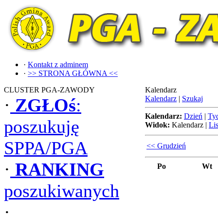
·
Kontakt z adminem
·
>> STRONA GŁÓWNA <<
CLUSTER PGA-ZAWODY
Kalendarz
Kalendarz
|
Szukaj
·
ZGŁOś
:
Kalendarz:
Dzień
|
Ty
poszukuję
Widok:
Kalendarz
|
Lis
SPPA/PGA
<< Grudzień
·
RANKING
Po
Wt
poszukiwanych
·