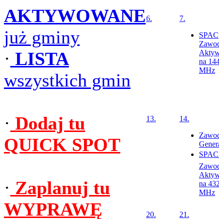
AKTYWOWANE
6.
7.
już gminy
SPAC
Zawo
·
LISTA
Aktyw
na 14
MHz
wszystkich gmin
·
Dodaj tu
13.
14.
Zawo
QUICK SPOT
Genera
SPAC 
Zawo
Aktyw
·
Zaplanuj tu
na 43
MHz
WYPRAWĘ
20.
21.