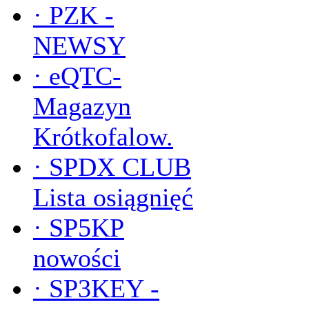
·
PZK -
NEWSY
·
eQTC-
Magazyn
Krótkofalow.
·
SPDX CLUB
Lista osiągnięć
·
SP5KP
nowości
·
SP3KEY -