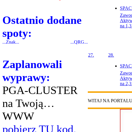
SPAC 
Zawo
Ostatnio dodane
Aktyw
na 1,
spoty:
...Znak...
...QRG...
27.
28.
Zaplanowali
SPAC 
Zawo
wyprawy:
Aktyw
na 2,
PGA-CLUSTER
na Twoją…
WITAJ NA PORTAL
WWW
pobierz TU kod.