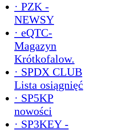
·
PZK -
NEWSY
·
eQTC-
Magazyn
Krótkofalow.
·
SPDX CLUB
Lista osiągnięć
·
SP5KP
nowości
·
SP3KEY -