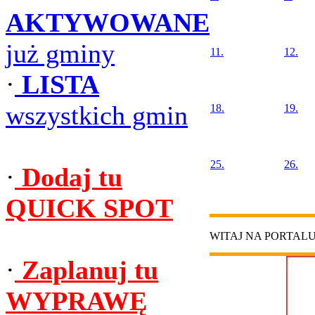
AKTYWOWANE
już gminy
11.
12.
·
LISTA
wszystkich gmin
18.
19.
25.
26.
·
Dodaj tu
QUICK SPOT
WITAJ NA PORTAL
·
Zaplanuj tu
WYPRAWĘ