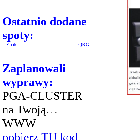
Ostatnio dodane
spoty:
...Znak...
...QRG...
Zaplanowali
wyprawy:
PGA-CLUSTER
na Twoją…
WWW
pobierz TU kod.