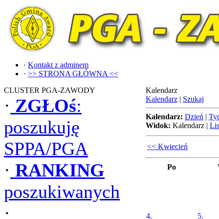
·
Kontakt z adminem
·
>> STRONA GŁÓWNA <<
CLUSTER PGA-ZAWODY
Kalendarz
Kalendarz
|
Szukaj
·
ZGŁOś
:
Kalendarz:
Dzień
|
Ty
poszukuję
Widok:
Kalendarz
|
Lis
SPPA/PGA
<< Kwiecień
·
RANKING
Po
poszukiwanych
·
4.
5.