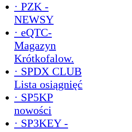
·
PZK -
NEWSY
·
eQTC-
Magazyn
Krótkofalow.
·
SPDX CLUB
Lista osiągnięć
·
SP5KP
nowości
·
SP3KEY -