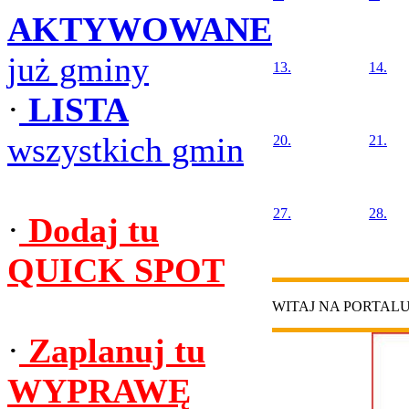
AKTYWOWANE
już gminy
13.
14.
·
LISTA
wszystkich gmin
20.
21.
27.
28.
·
Dodaj tu
QUICK SPOT
WITAJ NA PORTAL
·
Zaplanuj tu
WYPRAWĘ