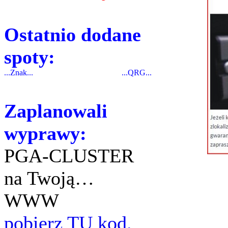
Ostatnio dodane
spoty:
...Znak...
...QRG...
Zaplanowali
wyprawy:
PGA-CLUSTER
na Twoją…
WWW
pobierz TU kod.