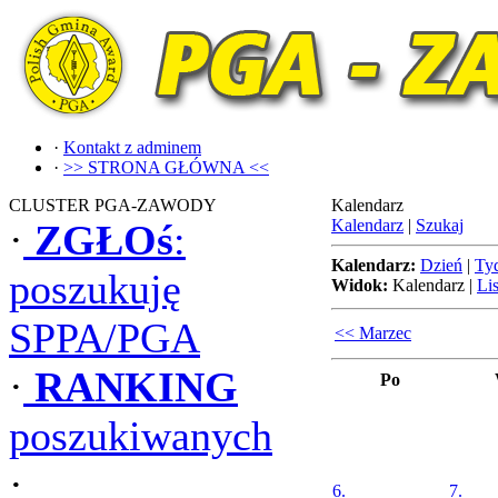
·
Kontakt z adminem
·
>> STRONA GŁÓWNA <<
CLUSTER PGA-ZAWODY
Kalendarz
Kalendarz
|
Szukaj
·
ZGŁOś
:
Kalendarz:
Dzień
|
Ty
poszukuję
Widok:
Kalendarz
|
Lis
SPPA/PGA
<< Marzec
·
RANKING
Po
poszukiwanych
·
6.
7.