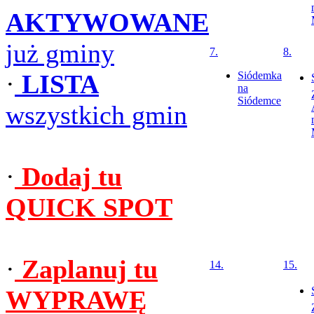
AKTYWOWANE
już gminy
7.
8.
·
LISTA
Siódemka
na
Siódemce
wszystkich gmin
·
Dodaj tu
QUICK SPOT
·
Zaplanuj tu
14.
15.
WYPRAWĘ