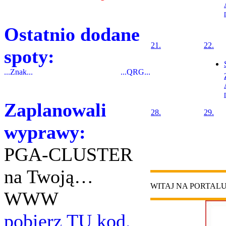
Ostatnio dodane
21.
22.
spoty:
...Znak...
...QRG...
Zaplanowali
28.
29.
wyprawy:
PGA-CLUSTER
na Twoją…
WITAJ NA PORTAL
WWW
pobierz TU kod.