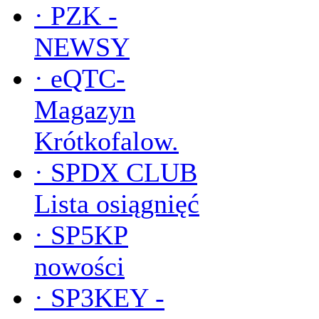
·
PZK -
NEWSY
·
eQTC-
Magazyn
Krótkofalow.
·
SPDX CLUB
Lista osiągnięć
·
SP5KP
nowości
·
SP3KEY -