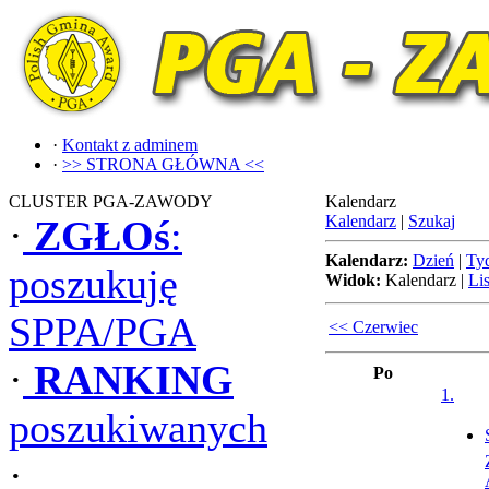
·
Kontakt z adminem
·
>> STRONA GŁÓWNA <<
CLUSTER PGA-ZAWODY
Kalendarz
Kalendarz
|
Szukaj
·
ZGŁOś
:
Kalendarz:
Dzień
|
Ty
poszukuję
Widok:
Kalendarz
|
Lis
SPPA/PGA
<< Czerwiec
·
RANKING
Po
1.
poszukiwanych
·