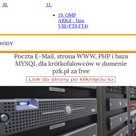
30.
31.
19. OMP
ARKiI - Tura
VIII (FT8,FT4)
AWODY