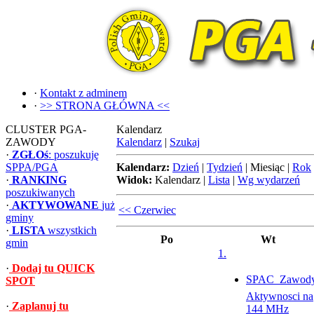
·
Kontakt z adminem
·
>> STRONA GŁÓWNA <<
CLUSTER PGA-
Kalendarz
ZAWODY
Kalendarz
|
Szukaj
·
ZGŁOś
: poszukuję
SPPA/PGA
Kalendarz:
Dzień
|
Tydzień
|
Miesiąc
|
Rok
·
RANKING
Widok:
Kalendarz
|
Lista
|
Wg wydarzeń
poszukiwanych
·
AKTYWOWANE
już
<< Czerwiec
gminy
·
LISTA
wszystkich
Po
Wt
gmin
1.
·
Dodaj tu QUICK
SPAC  Zawod
SPOT
Aktywnosci na
·
Zaplanuj tu
144 MHz