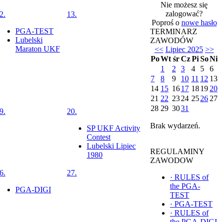
Nie możesz się
zalogować?
2.
13.
Poproś o
nowe hasło
PGA-TEST
TERMINARZ
Lubelski
ZAWODÓW
Maraton UKF
<<
Lipiec 2025
>>
Po
Wt
śr
Cz
Pi
So
Ni
1
2
3
4
5
6
7
8
9
10
11
12
13
14
15
16
17
18
19
20
21
22
23
24
25
26
27
28
29
30
31
9.
20.
Brak wydarzeń.
SP UKF Activity
Contest
Lubelski Lipiec
REGULAMINY
1980
ZAWODOW
6.
27.
·
RULES of
the PGA-
PGA-DIGI
TEST
·
PGA-TEST
·
RULES of
the PGA-DIGI