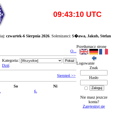
iaj:
czwartek-6 Sierpnia 2026
. Solenizanci:
S�awa, Jakub, Stefan
Przetłumacz stronę
O...
Kategoria:
Logowanie
Dziś
Znak
Sierpień >>
Hasło
So
Ni
.
6.
Nie masz jeszcze
konta?
Zarejestruj się