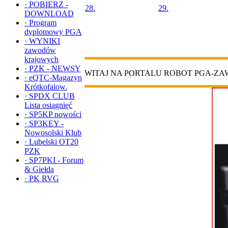
·
POBIERZ -
28.
29.
DOWNLOAD
·
Program
dyplomowy PGA
·
WYNIKI
zawodów
krajowych
·
PZK - NEWSY
WITAJ NA PORTALU ROBOT PGA-Z
·
eQTC-Magazyn
Krótkofalow.
·
SPDX CLUB
Lista osiągnięć
·
SP5KP nowości
·
SP3KEY -
Nowosolski Klub
·
Lubelski OT20
PZK
·
SP7PKI - Forum
& Giełda
·
PK RVG