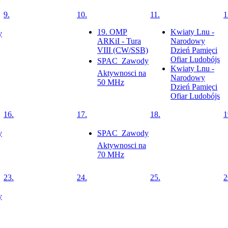
9.
10.
11.
1
19. OMP
Kwiaty Lnu -
y
ARKiI - Tura
Narodowy
VIII (CW/SSB)
Dzień Pamięci
Ofiar Ludobójs
SPAC  Zawody
Kwiaty Lnu -
Aktywnosci na
Narodowy
50 MHz
Dzień Pamięci
Ofiar Ludobójs
16.
17.
18.
1
y
SPAC  Zawody
Aktywnosci na
70 MHz
23.
24.
25.
2
y