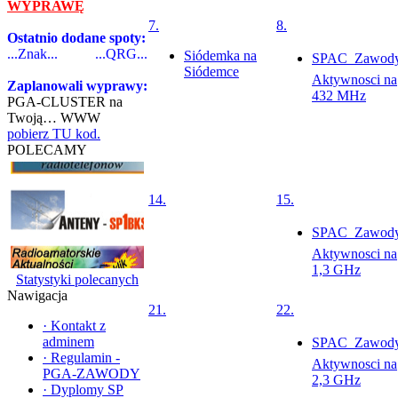
WYPRAWĘ
7.
8.
Ostatnio dodane spoty:
...Znak...
...QRG...
Siódemka na
SPAC  Zawod
Siódemce
Aktywnosci na
Zaplanowali wyprawy:
432 MHz
PGA-CLUSTER na
Twoją… WWW
pobierz TU kod.
POLECAMY
14.
15.
SPAC  Zawod
Aktywnosci na
1,3 GHz
Statystyki polecanych
Nawigacja
21.
22.
·
Kontakt z
adminem
SPAC  Zawod
·
Regulamin -
Aktywnosci na
PGA-ZAWODY
2,3 GHz
·
Dyplomy SP