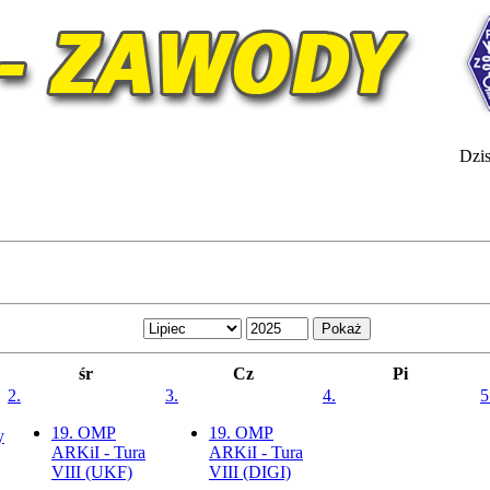
Dzis
śr
Cz
Pi
2.
3.
4.
5
19. OMP
19. OMP
y
ARKiI - Tura
ARKiI - Tura
VIII (UKF)
VIII (DIGI)