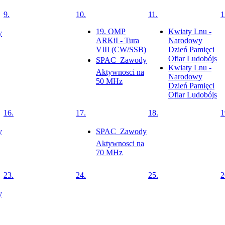
9.
10.
11.
1
19. OMP
Kwiaty Lnu -
y
ARKiI - Tura
Narodowy
VIII (CW/SSB)
Dzień Pamięci
Ofiar Ludobójs
SPAC  Zawody
Kwiaty Lnu -
Aktywnosci na
Narodowy
50 MHz
Dzień Pamięci
Ofiar Ludobójs
16.
17.
18.
1
y
SPAC  Zawody
Aktywnosci na
70 MHz
23.
24.
25.
2
y