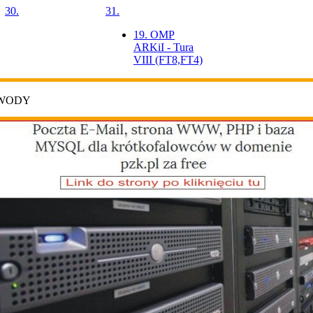
30.
31.
19. OMP
ARKiI - Tura
VIII (FT8,FT4)
AWODY