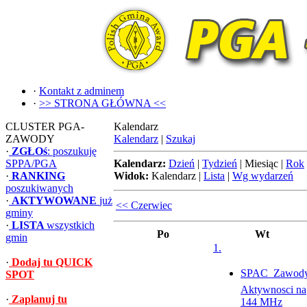
·
Kontakt z adminem
·
>> STRONA GŁÓWNA <<
CLUSTER PGA-
Kalendarz
ZAWODY
Kalendarz
|
Szukaj
·
ZGŁOś
: poszukuję
SPPA/PGA
Kalendarz:
Dzień
|
Tydzień
|
Miesiąc
|
Rok
·
RANKING
Widok:
Kalendarz
|
Lista
|
Wg wydarzeń
poszukiwanych
·
AKTYWOWANE
już
<< Czerwiec
gminy
·
LISTA
wszystkich
Po
Wt
gmin
1.
·
Dodaj tu QUICK
SPAC  Zawod
SPOT
Aktywnosci na
·
Zaplanuj tu
144 MHz