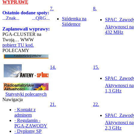
WYPRAWĘ
7.
8.
Ostatnio dodane spoty:
...Znak...
...QRG...
Siódemka na
SPAC  Zawod
Siódemce
Aktywnosci na
Zaplanowali wyprawy:
432 MHz
PGA-CLUSTER na
Twoją… WWW
pobierz TU kod.
POLECAMY
14.
15.
SPAC  Zawod
Aktywnosci na
1,3 GHz
Statystyki polecanych
Nawigacja
21.
22.
·
Kontakt z
adminem
SPAC  Zawod
·
Regulamin -
Aktywnosci na
PGA-ZAWODY
2,3 GHz
·
Dyplomy SP