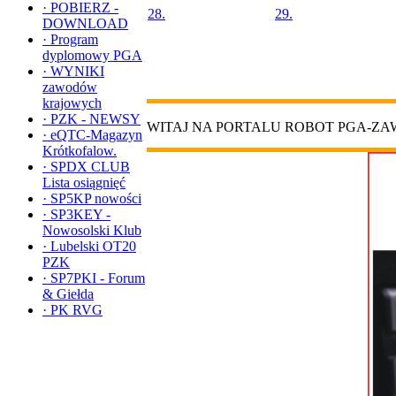
·
POBIERZ -
28.
29.
DOWNLOAD
·
Program
dyplomowy PGA
·
WYNIKI
zawodów
krajowych
·
PZK - NEWSY
WITAJ NA PORTALU ROBOT PGA-Z
·
eQTC-Magazyn
Krótkofalow.
·
SPDX CLUB
Lista osiągnięć
·
SP5KP nowości
·
SP3KEY -
Nowosolski Klub
·
Lubelski OT20
PZK
·
SP7PKI - Forum
& Giełda
·
PK RVG