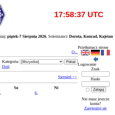
iaj:
piątek-7 Sierpnia 2026
. Solenizanci:
Dorota, Konrad, Kajetan
Przetłumacz stronę
O...
Kategoria:
Logowanie
Dziś
Znak
Sierpień >>
Hasło
So
Ni
.
6.
Nie masz jeszcze
konta?
Zarejestruj się