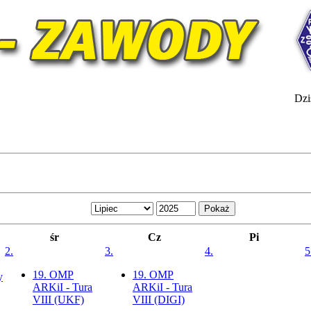
Dzis
śr
Cz
Pi
2.
3.
4.
5
19. OMP
19. OMP
y
ARKiI - Tura
ARKiI - Tura
VIII (UKF)
VIII (DIGI)