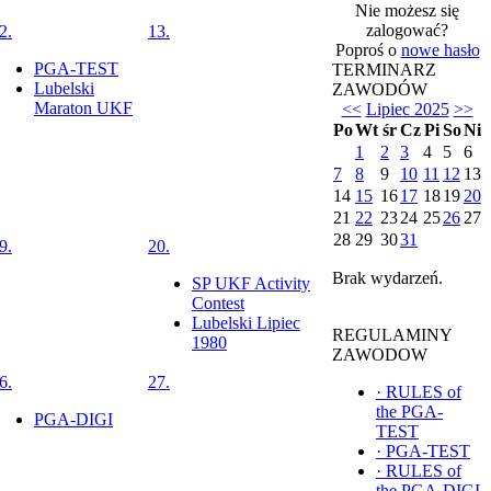
Nie możesz się
zalogować?
2.
13.
Poproś o
nowe hasło
PGA-TEST
TERMINARZ
Lubelski
ZAWODÓW
Maraton UKF
<<
Lipiec 2025
>>
Po
Wt
śr
Cz
Pi
So
Ni
1
2
3
4
5
6
7
8
9
10
11
12
13
14
15
16
17
18
19
20
21
22
23
24
25
26
27
28
29
30
31
9.
20.
Brak wydarzeń.
SP UKF Activity
Contest
Lubelski Lipiec
REGULAMINY
1980
ZAWODOW
6.
27.
·
RULES of
the PGA-
PGA-DIGI
TEST
·
PGA-TEST
·
RULES of
the PGA-DIGI