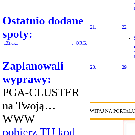
Ostatnio dodane
21.
22.
spoty:
...Znak...
...QRG...
Zaplanowali
28.
29.
wyprawy:
PGA-CLUSTER
na Twoją…
WITAJ NA PORTAL
WWW
pobierz TU kod.