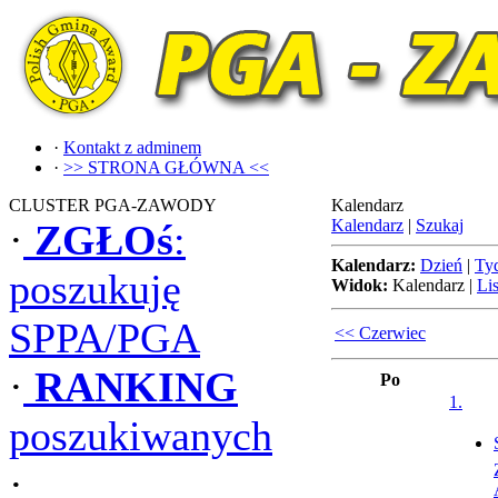
·
Kontakt z adminem
·
>> STRONA GŁÓWNA <<
CLUSTER PGA-ZAWODY
Kalendarz
Kalendarz
|
Szukaj
·
ZGŁOś
:
Kalendarz:
Dzień
|
Ty
poszukuję
Widok:
Kalendarz
|
Lis
SPPA/PGA
<< Czerwiec
·
RANKING
Po
1.
poszukiwanych
·