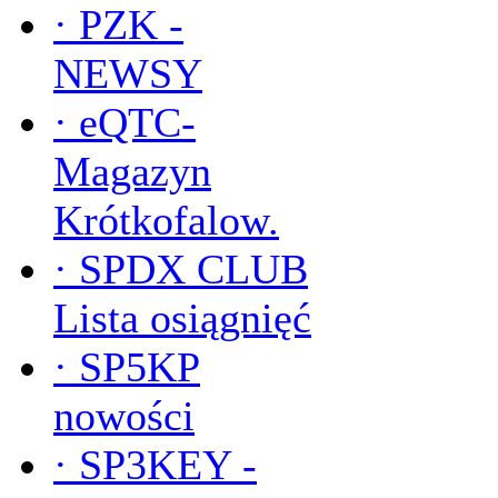
·
PZK -
NEWSY
·
eQTC-
Magazyn
Krótkofalow.
·
SPDX CLUB
Lista osiągnięć
·
SP5KP
nowości
·
SP3KEY -