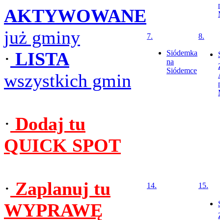
AKTYWOWANE
już gminy
7.
8.
·
LISTA
Siódemka
na
Siódemce
wszystkich gmin
·
Dodaj tu
QUICK SPOT
·
Zaplanuj tu
14.
15.
WYPRAWĘ