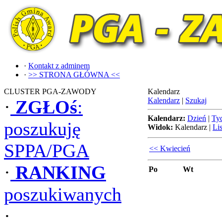
·
Kontakt z adminem
·
>> STRONA GŁÓWNA <<
CLUSTER PGA-ZAWODY
Kalendarz
Kalendarz
|
Szukaj
·
ZGŁOś
:
Kalendarz:
Dzień
|
Ty
poszukuję
Widok:
Kalendarz
|
Lis
SPPA/PGA
<< Kwiecień
·
RANKING
Po
Wt
poszukiwanych
·