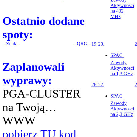
Aktywnosci
na 432
MHz
Ostatnio dodane
spoty:
...Znak...
...QRG...
19.
20.
2
SPAC 
Zawody
Zaplanowali
Aktywnosci
na 1,3 GHz
wyprawy:
26.
27.
2
PGA-CLUSTER
SPAC 
na Twoją…
Zawody
Aktywnosci
na 2,3 GHz
WWW
pobierz TU kod.