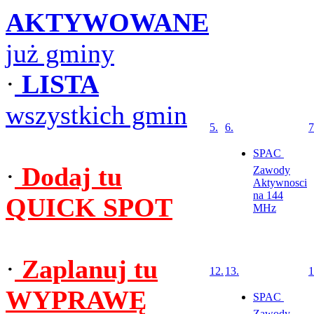
AKTYWOWANE
już gminy
·
LISTA
wszystkich gmin
5.
6.
7
SPAC 
·
Dodaj tu
Zawody
Aktywnosci
na 144
QUICK SPOT
MHz
·
Zaplanuj tu
12.
13.
1
WYPRAWĘ
SPAC 
Zawody