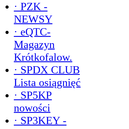
·
PZK -
NEWSY
·
eQTC-
Magazyn
Krótkofalow.
·
SPDX CLUB
Lista osiągnięć
·
SP5KP
nowości
·
SP3KEY -