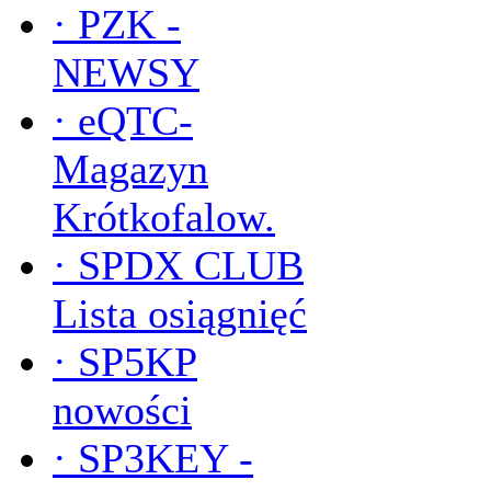
·
PZK -
NEWSY
·
eQTC-
Magazyn
Krótkofalow.
·
SPDX CLUB
Lista osiągnięć
·
SP5KP
nowości
·
SP3KEY -