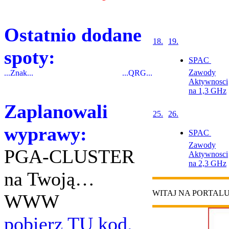
Ostatnio dodane
18.
19.
spoty:
SPAC 
Zawody
...Znak...
...QRG...
Aktywnosci
na 1,3 GHz
Zaplanowali
25.
26.
wyprawy:
SPAC 
Zawody
PGA-CLUSTER
Aktywnosci
na 2,3 GHz
na Twoją…
WITAJ NA PORTAL
WWW
pobierz TU kod.