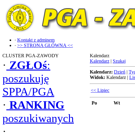
·
Kontakt z adminem
·
>> STRONA GŁÓWNA <<
CLUSTER PGA-ZAWODY
Kalendarz
Kalendarz
|
Szukaj
·
ZGŁOś
:
Kalendarz:
Dzień
|
Ty
poszukuję
Widok:
Kalendarz
|
Lis
SPPA/PGA
<< Lipiec
·
RANKING
Po
Wt
poszukiwanych
·