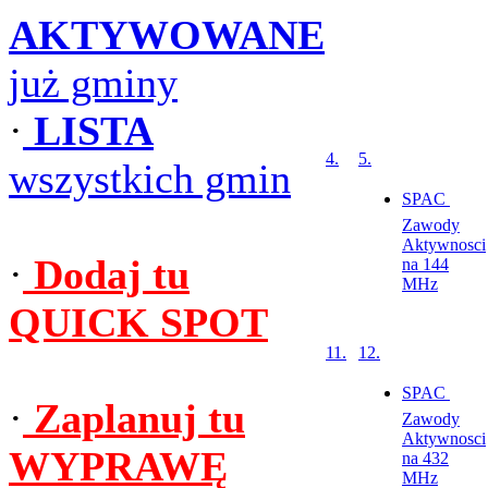
AKTYWOWANE
już gminy
·
LISTA
4.
5.
wszystkich gmin
SPAC 
Zawody
Aktywnosci
·
Dodaj tu
na 144
MHz
QUICK SPOT
11.
12.
SPAC 
·
Zaplanuj tu
Zawody
Aktywnosci
WYPRAWĘ
na 432
MHz