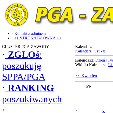
·
Kontakt z adminem
·
>> STRONA GŁÓWNA <<
CLUSTER PGA-ZAWODY
Kalendarz
Kalendarz
|
Szukaj
·
ZGŁOś
:
Kalendarz:
Dzień
|
Ty
poszukuję
Widok:
Kalendarz
|
Lis
SPPA/PGA
<< Kwiecień
·
RANKING
Po
poszukiwanych
·
4.
5.