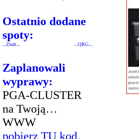
Ostatnio dodane
spoty:
...Znak...
...QRG...
Zaplanowali
wyprawy:
PGA-CLUSTER
na Twoją…
WWW
pobierz TU kod.