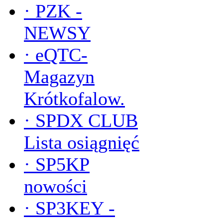
·
PZK -
NEWSY
·
eQTC-
Magazyn
Krótkofalow.
·
SPDX CLUB
Lista osiągnięć
·
SP5KP
nowości
·
SP3KEY -