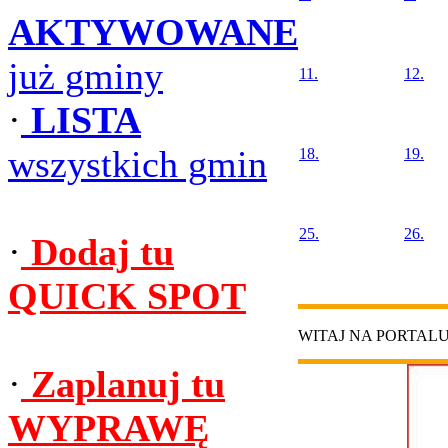
AKTYWOWANE
już gminy
11.
12.
·
LISTA
wszystkich gmin
18.
19.
25.
26.
·
Dodaj tu
QUICK SPOT
WITAJ NA PORTAL
·
Zaplanuj tu
WYPRAWĘ