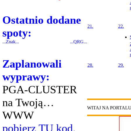
Ostatnio dodane
21.
22.
spoty:
...Znak...
...QRG...
Zaplanowali
28.
29.
wyprawy:
PGA-CLUSTER
na Twoją…
WITAJ NA PORTAL
WWW
pobierz TU kod.