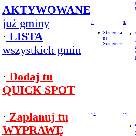
AKTYWOWANE
już gminy
7.
8.
·
LISTA
Siódemka
na
Siódemce
wszystkich gmin
·
Dodaj tu
QUICK SPOT
·
Zaplanuj tu
14.
15.
WYPRAWĘ