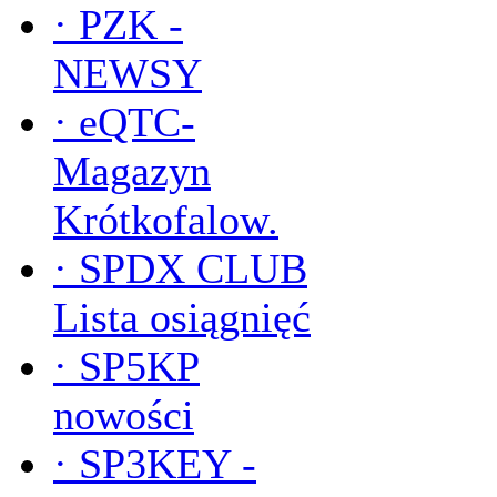
·
PZK -
NEWSY
·
eQTC-
Magazyn
Krótkofalow.
·
SPDX CLUB
Lista osiągnięć
·
SP5KP
nowości
·
SP3KEY -