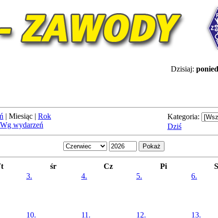
Dzisiaj:
ponied
ń
|
Miesiąc
|
Rok
Kategoria:
Wg wydarzeń
Dziś
t
śr
Cz
Pi
3.
4.
5.
6.
10.
11.
12.
13.