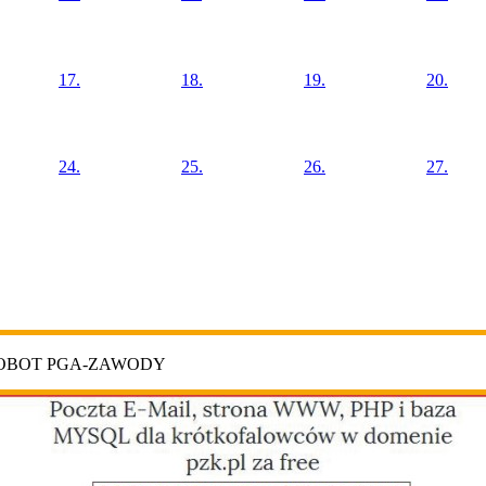
17.
18.
19.
20.
24.
25.
26.
27.
ROBOT PGA-ZAWODY