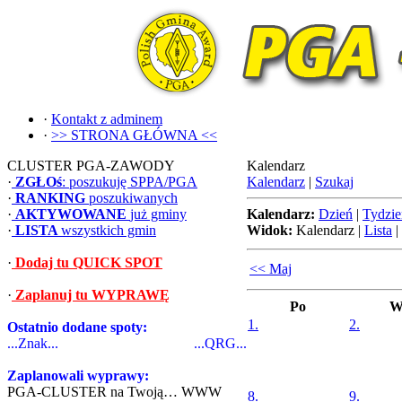
·
Kontakt z adminem
·
>> STRONA GŁÓWNA <<
CLUSTER PGA-ZAWODY
Kalendarz
·
ZGŁOś
: poszukuję SPPA/PGA
Kalendarz
|
Szukaj
·
RANKING
poszukiwanych
·
AKTYWOWANE
już gminy
Kalendarz:
Dzień
|
Tydzie
·
LISTA
wszystkich gmin
Widok:
Kalendarz
|
Lista
|
·
Dodaj tu QUICK SPOT
<< Maj
·
Zaplanuj tu WYPRAWĘ
Po
W
1.
2.
Ostatnio dodane spoty:
...Znak...
...QRG...
Zaplanowali wyprawy:
PGA-CLUSTER na Twoją… WWW
8.
9.