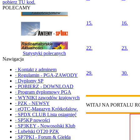
pobierz TU kod.
POLECAMY
15.
16.
22.
23.
Statystyki polecanych
Nawigacja
·
Kontakt z adminem
29.
30.
·
Regulamin - PGA-ZAWODY
·
Dyplomy SP
·
POBIERZ - DOWNLOAD
·
Program dyplomowy PGA
·
WYNIKI zawodów krajowych
·
PZK - NEWSY
WITAJ NA PORTALU 
·
eQTC-Magazyn Krótkofalow.
·
SPDX CLUB Lista osiągnięć
·
SP5KP nowości
·
SP3KEY - Nowosolski Klub
·
Lubelski OT20 PZK
·
SP7PKI - Forum & Giełda