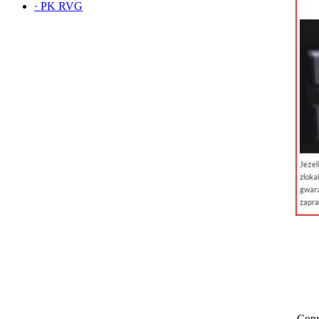
·
PK RVG
Copy