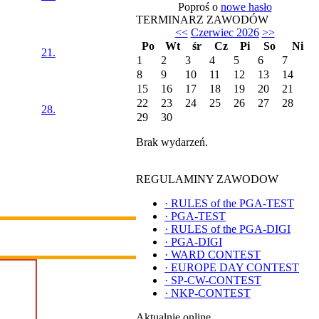
Poproś o
nowe hasło
TERMINARZ ZAWODÓW
<<
Czerwiec 2026
>>
Po
Wt
śr
Cz
Pi
So
Ni
21.
1
2
3
4
5
6
7
8
9
10
11
12
13
14
15
16
17
18
19
20
21
22
23
24
25
26
27
28
28.
29
30
Brak wydarzeń.
REGULAMINY ZAWODOW
·
RULES of the PGA-TEST
·
PGA-TEST
·
RULES of the PGA-DIGI
·
PGA-DIGI
·
WARD CONTEST
·
EUROPE DAY CONTEST
·
SP-CW-CONTEST
·
NKP-CONTEST
Aktualnie online