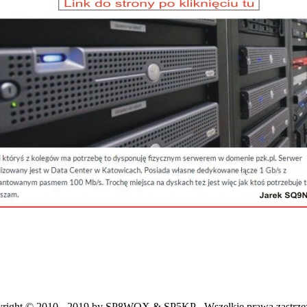
right © 2010 - 2019 by SP8WQX & SP5KP - Wszelkie prawa zastrze