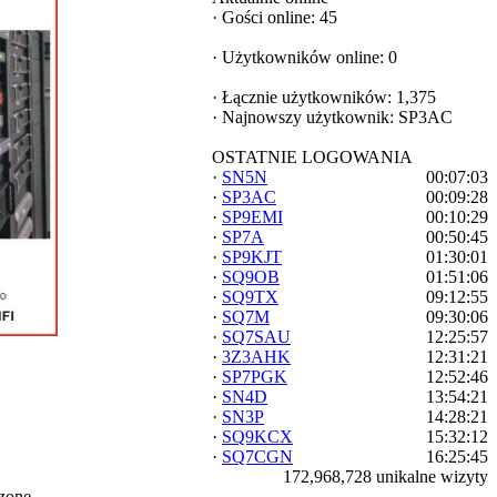
·
Gości online: 45
·
Użytkowników online: 0
·
Łącznie użytkowników: 1,375
·
Najnowszy użytkownik:
SP3AC
OSTATNIE LOGOWANIA
·
SN5N
00:07:03
·
SP3AC
00:09:28
·
SP9EMI
00:10:29
·
SP7A
00:50:45
·
SP9KJT
01:30:01
·
SQ9OB
01:51:06
·
SQ9TX
09:12:55
·
SQ7M
09:30:06
·
SQ7SAU
12:25:57
·
3Z3AHK
12:31:21
·
SP7PGK
12:52:46
·
SN4D
13:54:21
·
SN3P
14:28:21
·
SQ9KCX
15:32:12
·
SQ7CGN
16:25:45
172,968,728 unikalne wizyty
zone.