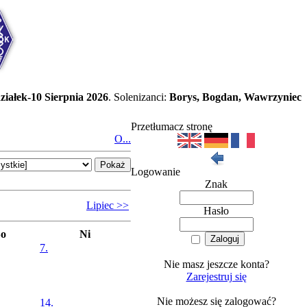
ziałek-10 Sierpnia 2026
. Solenizanci:
Borys, Bogdan, Wawrzyniec
Przetłumacz stronę
O...
Logowanie
Znak
Lipiec >>
Hasło
So
Ni
7.
Nie masz jeszcze konta?
Zarejestruj się
Nie możesz się zalogować?
14.