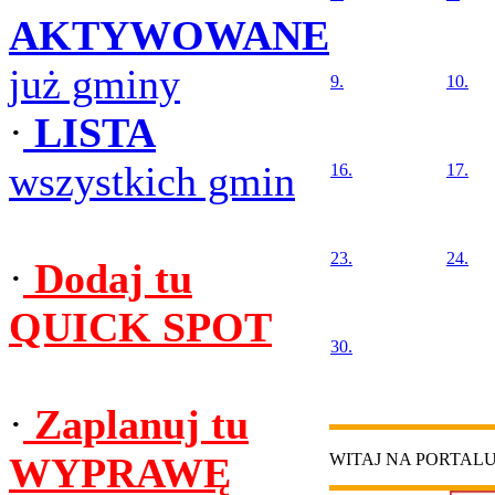
AKTYWOWANE
już gminy
9.
10.
·
LISTA
wszystkich gmin
16.
17.
23.
24.
·
Dodaj tu
QUICK SPOT
30.
·
Zaplanuj tu
WYPRAWĘ
WITAJ NA PORTAL