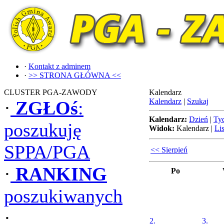
·
Kontakt z adminem
·
>> STRONA GŁÓWNA <<
CLUSTER PGA-ZAWODY
Kalendarz
Kalendarz
|
Szukaj
·
ZGŁOś
:
Kalendarz:
Dzień
|
Ty
poszukuję
Widok:
Kalendarz
|
Lis
SPPA/PGA
<< Sierpień
·
RANKING
Po
poszukiwanych
·
2.
3.