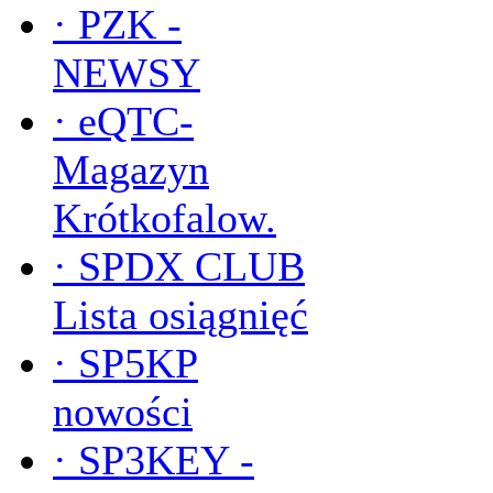
·
PZK -
NEWSY
·
eQTC-
Magazyn
Krótkofalow.
·
SPDX CLUB
Lista osiągnięć
·
SP5KP
nowości
·
SP3KEY -