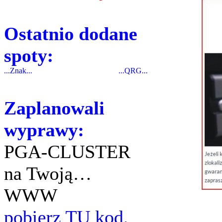
Ostatnio dodane
spoty:
...Znak...
...QRG...
Zaplanowali
wyprawy:
PGA-CLUSTER
na Twoją…
WWW
pobierz TU kod.