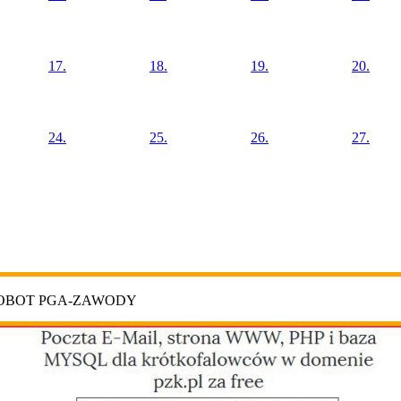
17.
18.
19.
20.
24.
25.
26.
27.
ROBOT PGA-ZAWODY