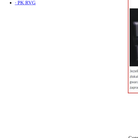
·
PK RVG
Copy