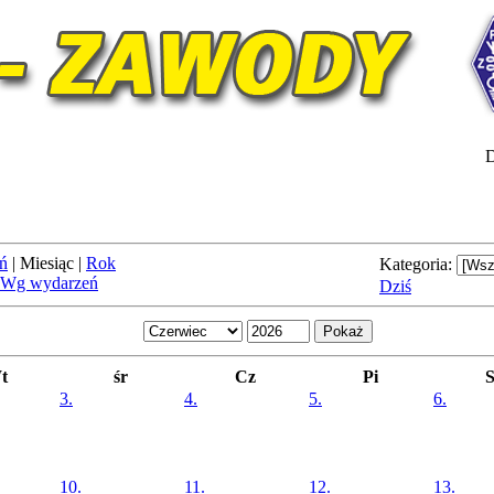
D
ń
|
Miesiąc
|
Rok
Kategoria:
Wg wydarzeń
Dziś
t
śr
Cz
Pi
3.
4.
5.
6.
10.
11.
12.
13.