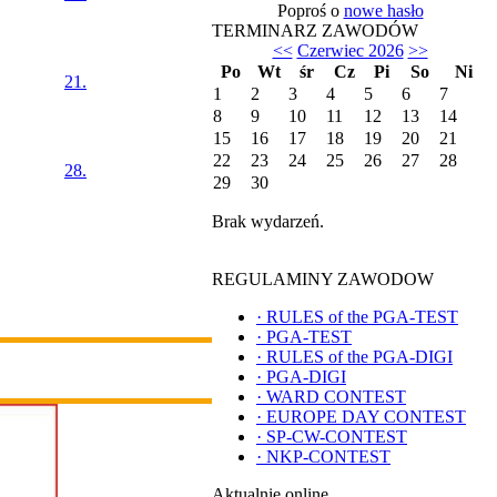
Poproś o
nowe hasło
TERMINARZ ZAWODÓW
<<
Czerwiec 2026
>>
Po
Wt
śr
Cz
Pi
So
Ni
21.
1
2
3
4
5
6
7
8
9
10
11
12
13
14
15
16
17
18
19
20
21
22
23
24
25
26
27
28
28.
29
30
Brak wydarzeń.
REGULAMINY ZAWODOW
·
RULES of the PGA-TEST
·
PGA-TEST
·
RULES of the PGA-DIGI
·
PGA-DIGI
·
WARD CONTEST
·
EUROPE DAY CONTEST
·
SP-CW-CONTEST
·
NKP-CONTEST
Aktualnie online