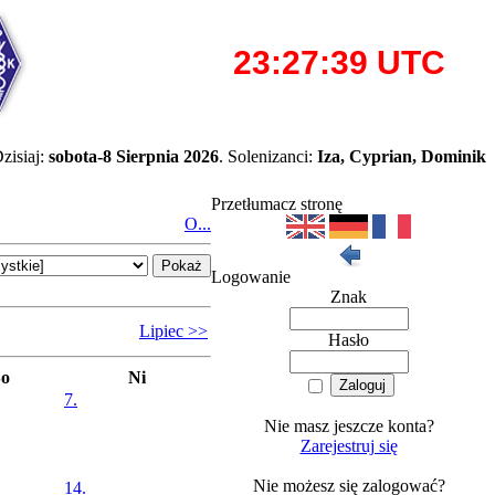
zisiaj:
sobota-8 Sierpnia 2026
. Solenizanci:
Iza, Cyprian, Dominik
Przetłumacz stronę
O...
Logowanie
Znak
Lipiec >>
Hasło
So
Ni
7.
Nie masz jeszcze konta?
Zarejestruj się
Nie możesz się zalogować?
14.