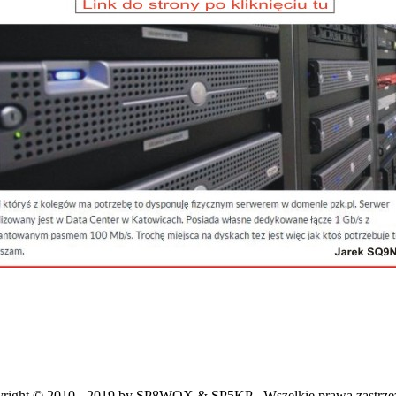
right © 2010 - 2019 by SP8WQX & SP5KP - Wszelkie prawa zastrze