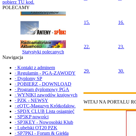
pobierz TU kod.
POLECAMY
15.
16.
22.
23.
Statystyki polecanych
Nawigacja
·
Kontakt z adminem
29.
30.
·
Regulamin - PGA-ZAWODY
·
Dyplomy SP
·
POBIERZ - DOWNLOAD
·
Program dyplomowy PGA
·
WYNIKI zawodów krajowych
·
PZK - NEWSY
WITAJ NA PORTALU 
·
eQTC-Magazyn Krótkofalow.
·
SPDX CLUB Lista osiągnięć
·
SP5KP nowości
·
SP3KEY - Nowosolski Klub
·
Lubelski OT20 PZK
·
SP7PKI - Forum & Giełda