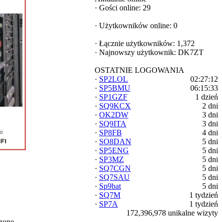
·
Gości online: 29
·
Użytkowników online: 0
·
Łącznie użytkowników: 1,372
·
Najnowszy użytkownik:
DK7ZT
OSTATNIE LOGOWANIA
·
SP2LOL
02:27:12
·
SP5BMU
06:15:33
·
SP1GZF
1 dzień
·
SQ9KCX
2 dni
·
OK2DW
3 dni
·
SQ9ITA
3 dni
·
SP8FB
4 dni
·
SO8DAN
5 dni
·
SP5ENG
5 dni
·
SP3MZ
5 dni
·
SQ7CGN
5 dni
·
SQ7SAU
5 dni
·
Sp9bat
5 dni
·
SQ7M
1 tydzień
·
SP7A
1 tydzień
172,396,978 unikalne wizyty
zone.