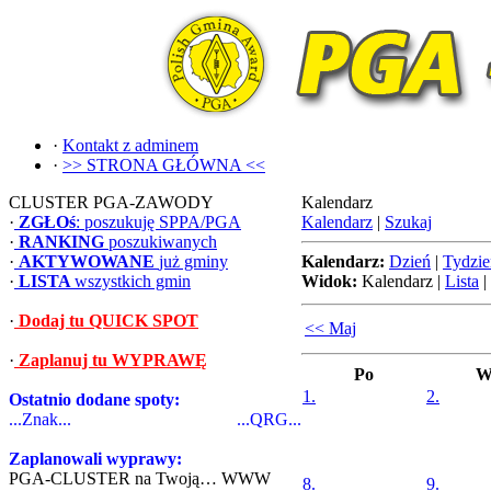
·
Kontakt z adminem
·
>> STRONA GŁÓWNA <<
CLUSTER PGA-ZAWODY
Kalendarz
·
ZGŁOś
: poszukuję SPPA/PGA
Kalendarz
|
Szukaj
·
RANKING
poszukiwanych
·
AKTYWOWANE
już gminy
Kalendarz:
Dzień
|
Tydzie
·
LISTA
wszystkich gmin
Widok:
Kalendarz
|
Lista
|
·
Dodaj tu QUICK SPOT
<< Maj
·
Zaplanuj tu WYPRAWĘ
Po
W
1.
2.
Ostatnio dodane spoty:
...Znak...
...QRG...
Zaplanowali wyprawy:
PGA-CLUSTER na Twoją… WWW
8.
9.