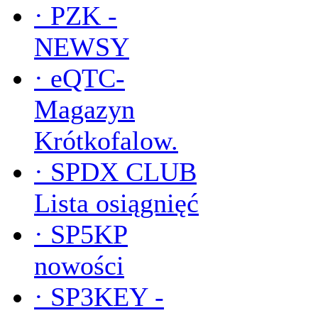
·
PZK -
NEWSY
·
eQTC-
Magazyn
Krótkofalow.
·
SPDX CLUB
Lista osiągnięć
·
SP5KP
nowości
·
SP3KEY -