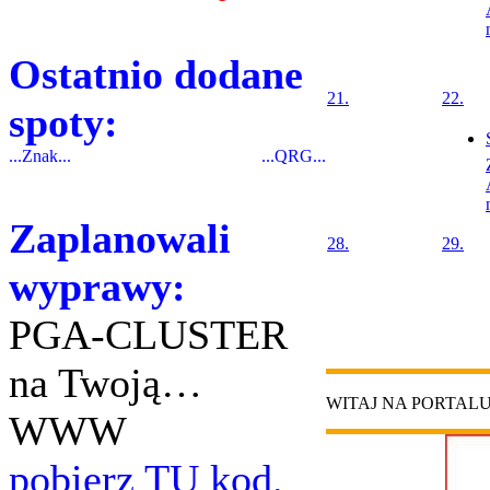
Ostatnio dodane
21.
22.
spoty:
...Znak...
...QRG...
Zaplanowali
28.
29.
wyprawy:
PGA-CLUSTER
na Twoją…
WITAJ NA PORTAL
WWW
pobierz TU kod.