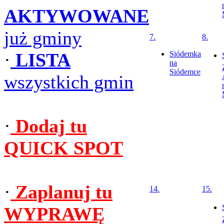
AKTYWOWANE
już gminy
7.
8.
·
LISTA
Siódemka
na
Siódemce
wszystkich gmin
·
Dodaj tu
QUICK SPOT
·
Zaplanuj tu
14.
15.
WYPRAWĘ