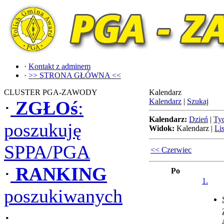
·
Kontakt z adminem
·
>> STRONA GŁÓWNA <<
CLUSTER PGA-ZAWODY
Kalendarz
Kalendarz
|
Szukaj
·
ZGŁOś
:
Kalendarz:
Dzień
|
Ty
poszukuję
Widok:
Kalendarz
|
Lis
SPPA/PGA
<< Czerwiec
·
RANKING
Po
1.
poszukiwanych
·