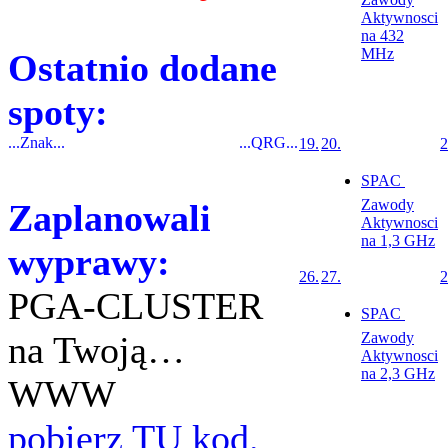
Aktywnosci
na 432
MHz
Ostatnio dodane
spoty:
...Znak...
...QRG...
19.
20.
2
SPAC 
Zawody
Zaplanowali
Aktywnosci
na 1,3 GHz
wyprawy:
26.
27.
2
PGA-CLUSTER
SPAC 
na Twoją…
Zawody
Aktywnosci
na 2,3 GHz
WWW
pobierz TU kod.