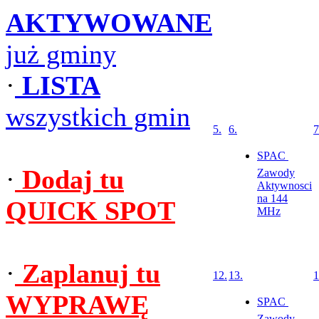
AKTYWOWANE
już gminy
·
LISTA
wszystkich gmin
5.
6.
7
SPAC 
·
Dodaj tu
Zawody
Aktywnosci
na 144
QUICK SPOT
MHz
·
Zaplanuj tu
12.
13.
1
WYPRAWĘ
SPAC 
Zawody