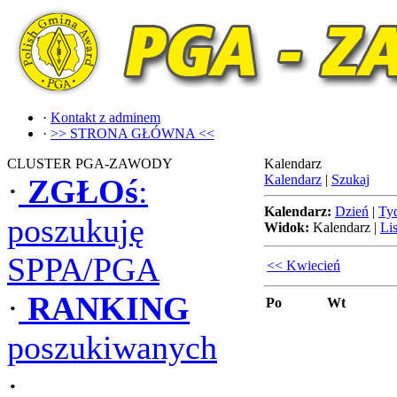
·
Kontakt z adminem
·
>> STRONA GŁÓWNA <<
CLUSTER PGA-ZAWODY
Kalendarz
Kalendarz
|
Szukaj
·
ZGŁOś
:
Kalendarz:
Dzień
|
Ty
poszukuję
Widok:
Kalendarz
|
Lis
SPPA/PGA
<< Kwiecień
·
RANKING
Po
Wt
poszukiwanych
·