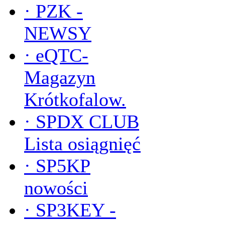
·
PZK -
NEWSY
·
eQTC-
Magazyn
Krótkofalow.
·
SPDX CLUB
Lista osiągnięć
·
SP5KP
nowości
·
SP3KEY -