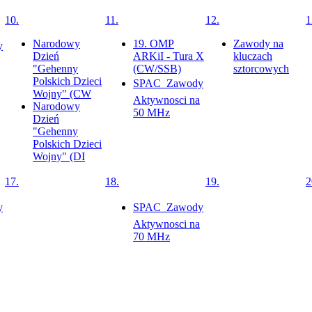
10.
11.
12.
1
Narodowy
19. OMP
Zawody na
y
Dzień
ARKiI - Tura X
kluczach
"Gehenny
(CW/SSB)
sztorcowych
Polskich Dzieci
SPAC  Zawody
Wojny" (CW
Aktywnosci na
Narodowy
50 MHz
Dzień
"Gehenny
Polskich Dzieci
Wojny" (DI
17.
18.
19.
2
y
SPAC  Zawody
Aktywnosci na
70 MHz