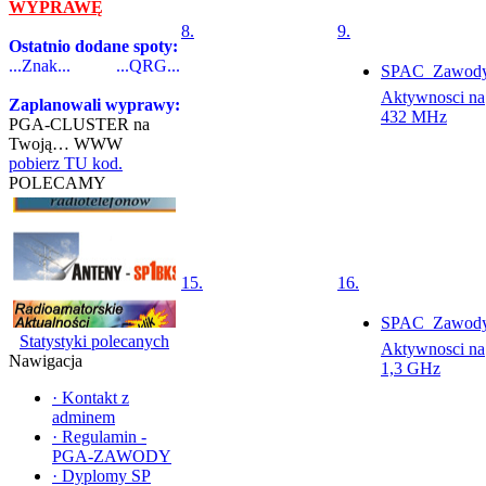
WYPRAWĘ
8.
9.
Ostatnio dodane spoty:
...Znak...
...QRG...
SPAC  Zawod
Aktywnosci na
Zaplanowali wyprawy:
432 MHz
PGA-CLUSTER na
Twoją… WWW
pobierz TU kod.
POLECAMY
15.
16.
SPAC  Zawod
Statystyki polecanych
Aktywnosci na
Nawigacja
1,3 GHz
·
Kontakt z
adminem
·
Regulamin -
PGA-ZAWODY
·
Dyplomy SP