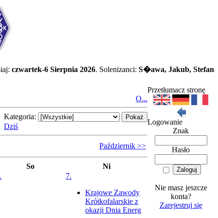
iaj:
czwartek-6 Sierpnia 2026
. Solenizanci:
S�awa, Jakub, Stefan
Przetłumacz stronę
O...
Kategoria:
Logowanie
Dziś
Znak
Październik >>
Hasło
So
Ni
.
7.
Nie masz jeszcze
Krajowe Zawody
konta?
Krótkofalarskie z
Zarejestruj się
okazji Dnia Energ