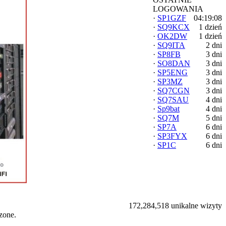
LOGOWANIA
·
SP1GZF
04:19:08
·
SQ9KCX
1 dzień
·
OK2DW
1 dzień
·
SQ9ITA
2 dni
·
SP8FB
3 dni
·
SO8DAN
3 dni
·
SP5ENG
3 dni
·
SP3MZ
3 dni
·
SQ7CGN
3 dni
·
SQ7SAU
4 dni
·
Sp9bat
4 dni
·
SQ7M
5 dni
·
SP7A
6 dni
·
SP3FYX
6 dni
·
SP1C
6 dni
172,284,518 unikalne wizyty
zone.