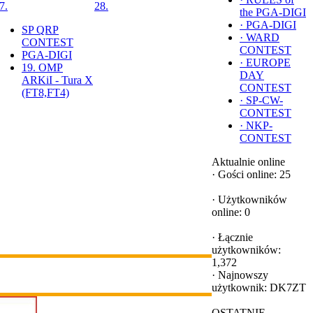
7.
28.
the PGA-DIGI
·
PGA-DIGI
SP QRP
·
WARD
CONTEST
CONTEST
PGA-DIGI
·
EUROPE
19. OMP
DAY
ARKiI - Tura X
CONTEST
(FT8,FT4)
·
SP-CW-
CONTEST
·
NKP-
CONTEST
Aktualnie online
·
Gości online: 25
·
Użytkowników
online: 0
·
Łącznie
użytkowników:
1,372
·
Najnowszy
użytkownik:
DK7ZT
OSTATNIE