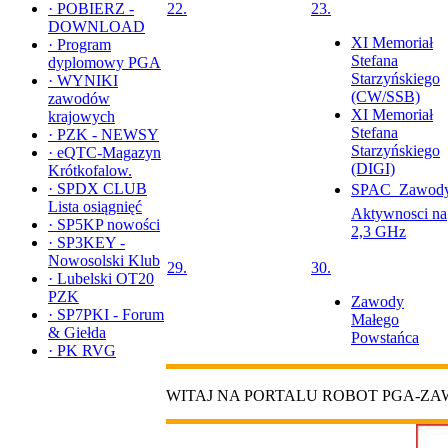
·
POBIERZ -
22.
23.
DOWNLOAD
XI Memoriał
·
Program
Stefana
dyplomowy PGA
Starzyńskiego
·
WYNIKI
(CW/SSB)
zawodów
XI Memoriał
krajowych
Stefana
·
PZK - NEWSY
Starzyńskiego
·
eQTC-Magazyn
(DIGI)
Krótkofalow.
·
SPDX CLUB
SPAC  Zawod
Lista osiągnięć
Aktywnosci na
·
SP5KP nowości
2,3 GHz
·
SP3KEY -
Nowosolski Klub
29.
30.
·
Lubelski OT20
PZK
Zawody
·
SP7PKI - Forum
Małego
& Giełda
Powstańca
·
PK RVG
WITAJ NA PORTALU ROBOT PGA-Z