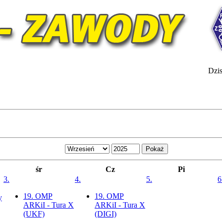
Dzis
śr
Cz
Pi
3.
4.
5.
6
19. OMP
19. OMP
y
ARKiI - Tura X
ARKiI - Tura X
(UKF)
(DIGI)