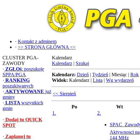
·
Kontakt z adminem
·
>> STRONA GŁÓWNA <<
CLUSTER PGA-
Kalendarz
ZAWODY
Kalendarz
|
Szukaj
·
ZGŁOś
: poszukuję
SPPA/PGA
Kalendarz:
Dzień
|
Tydzień
|
Miesiąc
|
Rok
·
RANKING
Widok:
Kalendarz
|
Lista
|
Wg wydarzeń
poszukiwanych
·
AKTYWOWANE
już
<< Sierpień
gminy
·
LISTA
wszystkich
Po
Wt
gmin
1.
2.
·
Dodaj tu QUICK
SPAC  Zawod
SPOT
Aktywnosci na
·
Zaplanuj tu
144 MHz