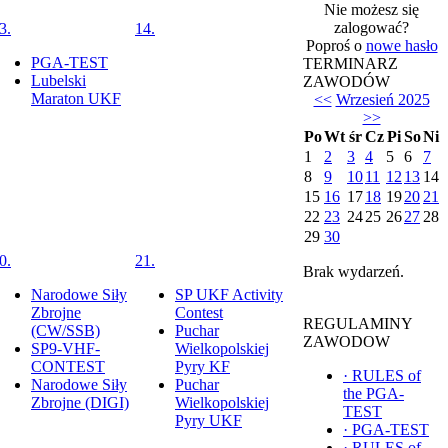
Nie możesz się
zalogować?
3.
14.
Poproś o
nowe hasło
PGA-TEST
TERMINARZ
Lubelski
ZAWODÓW
Maraton UKF
<<
Wrzesień 2025
>>
Po
Wt
śr
Cz
Pi
So
Ni
1
2
3
4
5
6
7
8
9
10
11
12
13
14
15
16
17
18
19
20
21
22
23
24
25
26
27
28
29
30
0.
21.
Brak wydarzeń.
Narodowe Siły
SP UKF Activity
Zbrojne
Contest
REGULAMINY
(CW/SSB)
Puchar
ZAWODOW
SP9-VHF-
Wielkopolskiej
CONTEST
Pyry KF
·
RULES of
Narodowe Siły
Puchar
the PGA-
Zbrojne (DIGI)
Wielkopolskiej
TEST
Pyry UKF
·
PGA-TEST
·
RULES of