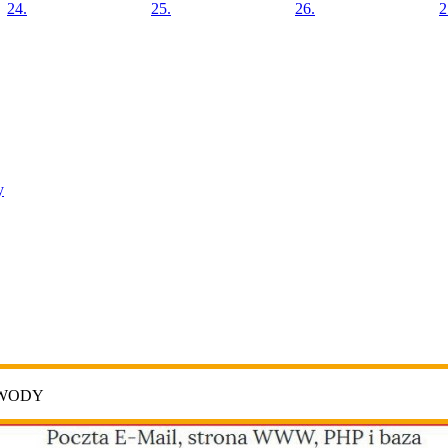
24.
25.
26.
2
y
AWODY