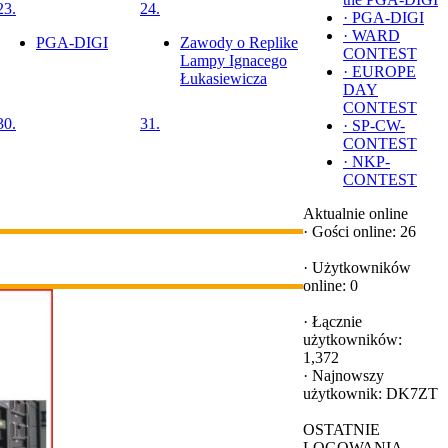
23.
24.
·
PGA-DIGI
·
WARD
PGA-DIGI
Zawody o Replike
CONTEST
Lampy Ignacego
·
EUROPE
Łukasiewicza
DAY
CONTEST
30.
31.
·
SP-CW-
CONTEST
·
NKP-
CONTEST
Aktualnie online
·
Gości online: 26
·
Użytkowników
online: 0
·
Łącznie
użytkowników:
1,372
·
Najnowszy
użytkownik:
DK7ZT
OSTATNIE
LOGOWANIA