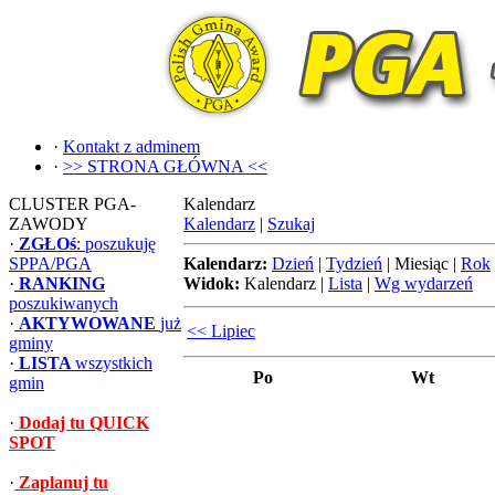
·
Kontakt z adminem
·
>> STRONA GŁÓWNA <<
CLUSTER PGA-
Kalendarz
ZAWODY
Kalendarz
|
Szukaj
·
ZGŁOś
: poszukuję
SPPA/PGA
Kalendarz:
Dzień
|
Tydzień
|
Miesiąc
|
Rok
·
RANKING
Widok:
Kalendarz
|
Lista
|
Wg wydarzeń
poszukiwanych
·
AKTYWOWANE
już
<< Lipiec
gminy
·
LISTA
wszystkich
Po
Wt
gmin
·
Dodaj tu QUICK
SPOT
·
Zaplanuj tu