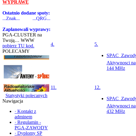
WYPRAWĘ
Ostatnio dodane spoty:
...Znak...
...QRG...
Zaplanowali wyprawy:
PGA-CLUSTER na
Twoją… WWW
4.
5.
pobierz TU kod.
POLECAMY
SPAC  Zawod
Aktywnosci na
144 MHz
11.
12.
Statystyki polecanych
SPAC  Zawod
Nawigacja
Aktywnosci na
·
Kontakt z
432 MHz
adminem
·
Regulamin -
PGA-ZAWODY
·
Dyplomy SP