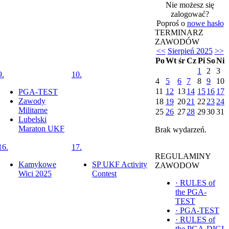
Nie możesz się
zalogować?
Poproś o
nowe hasło
TERMINARZ
ZAWODÓW
<<
Sierpień 2025
>>
Po
Wt
śr
Cz
Pi
So
Ni
1
2
3
9.
10.
4
5
6
7
8
9
10
11
12
13
14
15
16
17
PGA-TEST
Zawody
18
19
20
21
22
23
24
Militarne
25
26
27
28
29
30
31
Lubelski
Maraton UKF
Brak wydarzeń.
16.
17.
REGULAMINY
Kamykowe
SP UKF Activity
ZAWODOW
Wici 2025
Contest
·
RULES of
the PGA-
TEST
·
PGA-TEST
·
RULES of
the PGA-DIGI