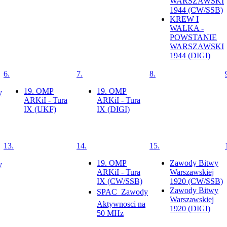
WARSZAWSKI
1944 (CW/SSB)
KREW I
WALKA -
POWSTANIE
WARSZAWSKI
1944 (DIGI)
6.
7.
8.
19. OMP
19. OMP
y
ARKiI - Tura
ARKiI - Tura
IX (UKF)
IX (DIGI)
13.
14.
15.
19. OMP
Zawody Bitwy
y
ARKiI - Tura
Warszawskiej
IX (CW/SSB)
1920 (CW/SSB)
Zawody Bitwy
SPAC  Zawody
Warszawskiej
Aktywnosci na
1920 (DIGI)
50 MHz