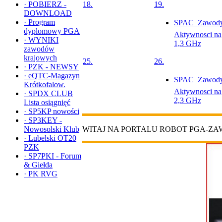
·
POBIERZ -
18.
19.
DOWNLOAD
·
Program
SPAC  Zawod
dyplomowy PGA
Aktywnosci na
·
WYNIKI
1,3 GHz
zawodów
krajowych
25.
26.
·
PZK - NEWSY
·
eQTC-Magazyn
SPAC  Zawod
Krótkofalow.
Aktywnosci na
·
SPDX CLUB
2,3 GHz
Lista osiągnięć
·
SP5KP nowości
·
SP3KEY -
Nowosolski Klub
WITAJ NA PORTALU ROBOT PGA-Z
·
Lubelski OT20
PZK
·
SP7PKI - Forum
& Giełda
·
PK RVG