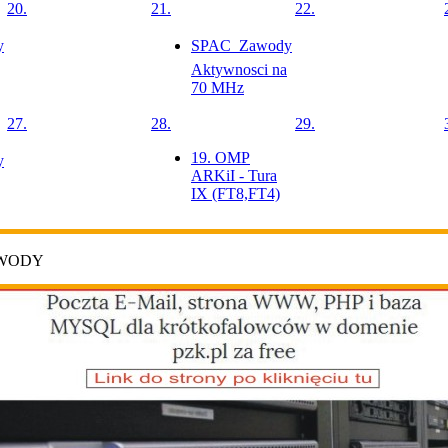
20.
21.
22.
y
SPAC  Zawody
Aktywnosci na
70 MHz
27.
28.
29.
19. OMP
y
ARKiI - Tura
IX (FT8,FT4)
AWODY