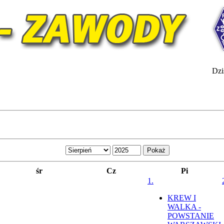
Dzis
śr
Cz
Pi
1.
KREW I
WALKA -
POWSTANIE