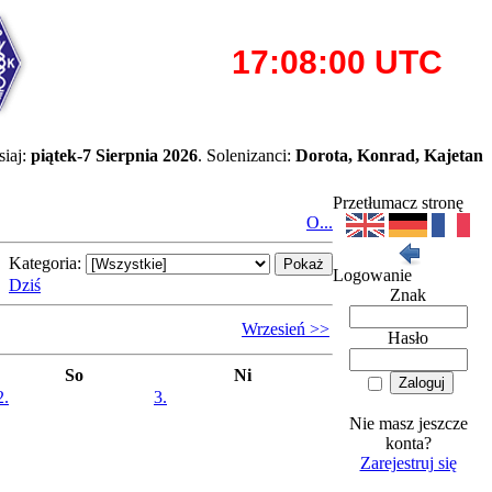
iaj:
piątek-7 Sierpnia 2026
. Solenizanci:
Dorota, Konrad, Kajetan
Przetłumacz stronę
O...
Kategoria:
Logowanie
Dziś
Znak
Wrzesień >>
Hasło
So
Ni
2.
3.
Nie masz jeszcze
konta?
Zarejestruj się