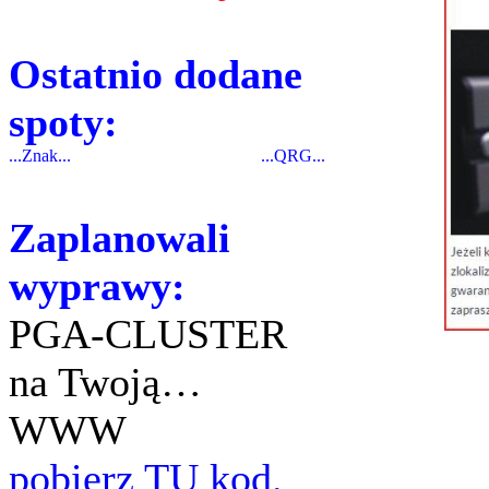
Ostatnio dodane
spoty:
...Znak...
...QRG...
Zaplanowali
wyprawy:
PGA-CLUSTER
na Twoją…
WWW
pobierz TU kod.