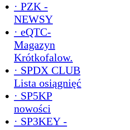
·
PZK -
NEWSY
·
eQTC-
Magazyn
Krótkofalow.
·
SPDX CLUB
Lista osiągnięć
·
SP5KP
nowości
·
SP3KEY -