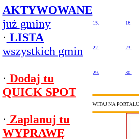
AKTYWOWANE
już gminy
15.
16.
·
LISTA
wszystkich gmin
22.
23.
29.
30.
·
Dodaj tu
QUICK SPOT
WITAJ NA PORTAL
·
Zaplanuj tu
WYPRAWĘ