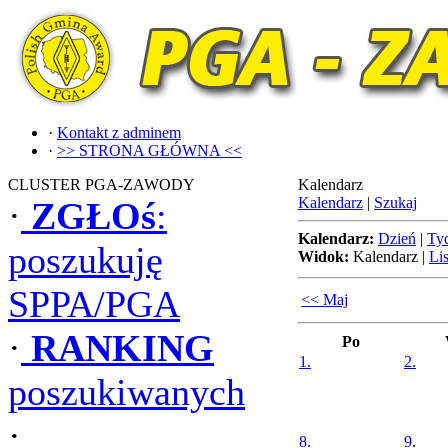
·
Kontakt z adminem
·
>> STRONA GŁÓWNA <<
CLUSTER PGA-ZAWODY
Kalendarz
Kalendarz
|
Szukaj
·
ZGŁOś
:
Kalendarz:
Dzień
|
Ty
poszukuję
Widok:
Kalendarz
|
Lis
SPPA/PGA
<< Maj
·
RANKING
Po
1.
2.
poszukiwanych
·
8.
9.