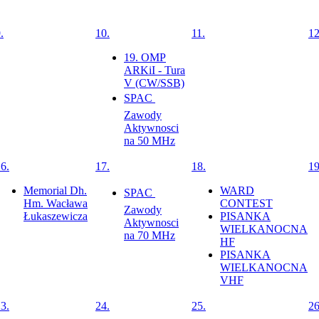
.
10.
11.
12
19. OMP
ARKiI - Tura
V (CW/SSB)
SPAC 
Zawody
Aktywnosci
na 50 MHz
6.
17.
18.
19
Memorial Dh.
WARD
SPAC 
Hm. Wacława
CONTEST
Zawody
Łukaszewicza
PISANKA
Aktywnosci
WIELKANOCNA
na 70 MHz
HF
PISANKA
WIELKANOCNA
VHF
3.
24.
25.
26