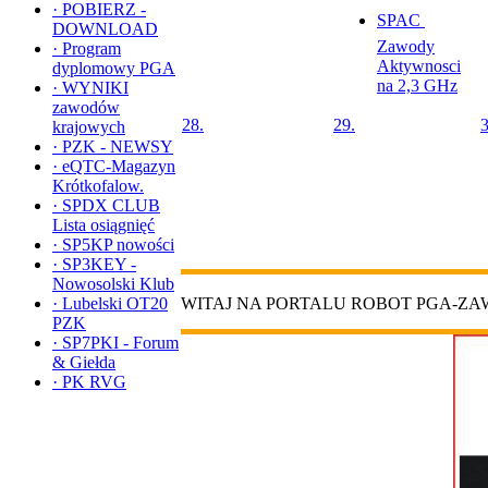
·
POBIERZ -
SPAC 
DOWNLOAD
Zawody
·
Program
Aktywnosci
dyplomowy PGA
na 2,3 GHz
·
WYNIKI
zawodów
28.
29.
3
krajowych
·
PZK - NEWSY
·
eQTC-Magazyn
Krótkofalow.
·
SPDX CLUB
Lista osiągnięć
·
SP5KP nowości
·
SP3KEY -
Nowosolski Klub
·
Lubelski OT20
WITAJ NA PORTALU ROBOT PGA-Z
PZK
·
SP7PKI - Forum
& Giełda
·
PK RVG