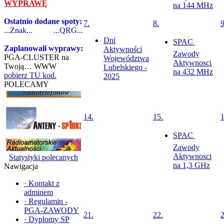
WYPRAWĘ
na 144 MHz
Ostatnio dodane spoty:
7.
8.
9
...Znak...
...QRG...
Dni
SPAC 
Zaplanowali wyprawy:
Aktywności
Zawody
PGA-CLUSTER na
Województwa
Aktywnosci
Twoją… WWW
Lubelskiego -
na 432 MHz
pobierz TU kod.
2025
POLECAMY
14.
15.
1
SPAC 
Zawody
Aktywnosci
Statystyki polecanych
na 1,3 GHz
Nawigacja
·
Kontakt z
adminem
·
Regulamin -
PGA-ZAWODY
21.
22.
2
·
Dyplomy SP