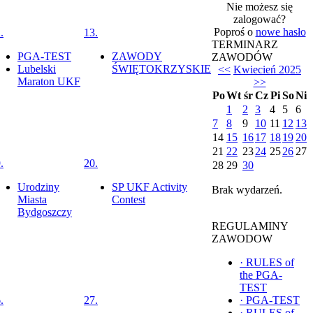
Nie możesz się
zalogować?
Poproś o
nowe hasło
.
13.
TERMINARZ
PGA-TEST
ZAWODY
ZAWODÓW
Lubelski
ŚWIĘTOKRZYSKIE
<<
Kwiecień 2025
Maraton UKF
>>
Po
Wt
śr
Cz
Pi
So
Ni
1
2
3
4
5
6
7
8
9
10
11
12
13
14
15
16
17
18
19
20
21
22
23
24
25
26
27
.
20.
28
29
30
Urodziny
SP UKF Activity
Brak wydarzeń.
Miasta
Contest
Bydgoszczy
REGULAMINY
ZAWODOW
·
RULES of
the PGA-
TEST
.
27.
·
PGA-TEST
·
RULES of