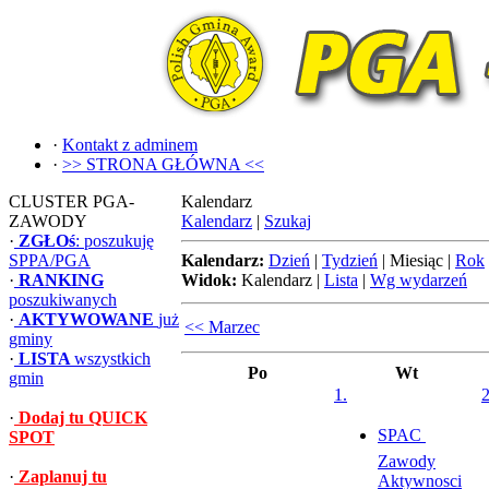
·
Kontakt z adminem
·
>> STRONA GŁÓWNA <<
CLUSTER PGA-
Kalendarz
ZAWODY
Kalendarz
|
Szukaj
·
ZGŁOś
: poszukuję
SPPA/PGA
Kalendarz:
Dzień
|
Tydzień
|
Miesiąc
|
Rok
·
RANKING
Widok:
Kalendarz
|
Lista
|
Wg wydarzeń
poszukiwanych
·
AKTYWOWANE
już
<< Marzec
gminy
·
LISTA
wszystkich
Po
Wt
gmin
1.
2
·
Dodaj tu QUICK
SPAC 
SPOT
Zawody
·
Zaplanuj tu
Aktywnosci