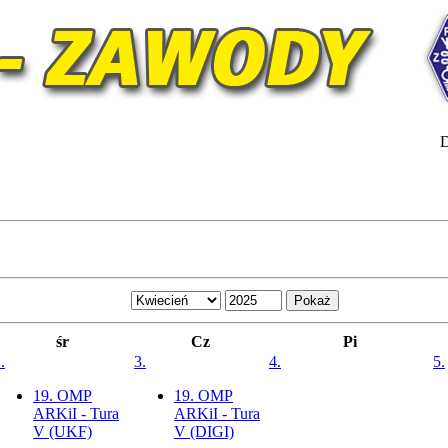
D
śr
Cz
Pi
.
3.
4.
5.
19. OMP
19. OMP
ARKiI - Tura
ARKiI - Tura
V (UKF)
V (DIGI)