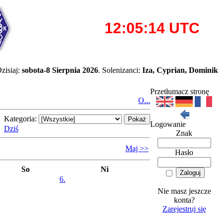
zisiaj:
sobota-8 Sierpnia 2026
. Solenizanci:
Iza, Cyprian, Dominik
Przetłumacz stronę
O...
Kategoria:
Logowanie
Dziś
Znak
Maj >>
Hasło
So
Ni
6.
Nie masz jeszcze
konta?
Zarejestruj się