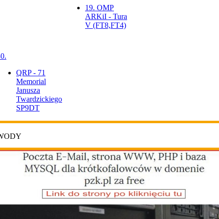
19. OMP
ARKiI - Tura
V (FT8,FT4)
0.
QRP - 71
Memorial
Janusza
Twardzickiego
SP9DT
AWODY