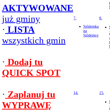
AKTYWOWANE
już gminy
7.
8.
·
LISTA
Siódemka
na
Siódemce
wszystkich gmin
·
Dodaj tu
QUICK SPOT
·
Zaplanuj tu
14.
15.
WYPRAWĘ