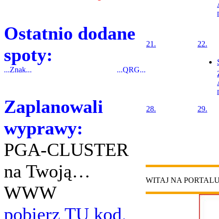
Ostatnio dodane
21.
22.
spoty:
...Znak...
...QRG...
Zaplanowali
28.
29.
wyprawy:
PGA-CLUSTER
na Twoją…
WITAJ NA PORTAL
WWW
pobierz TU kod.