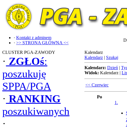
·
Kontakt z adminem
Dz
·
>> STRONA GŁÓWNA <<
CLUSTER PGA-ZAWODY
Kalendarz
Kalendarz
|
Szukaj
·
ZGŁOś
:
Kalendarz:
Dzień
|
Ty
poszukuję
Widok:
Kalendarz
|
Lis
SPPA/PGA
<< Czerwiec
·
RANKING
Po
1.
poszukiwanych
·