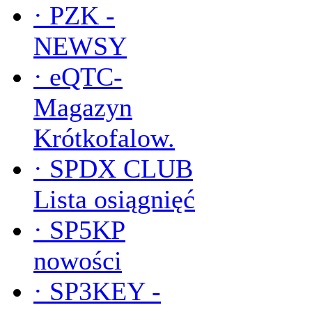
·
PZK -
NEWSY
·
eQTC-
Magazyn
Krótkofalow.
·
SPDX CLUB
Lista osiągnięć
·
SP5KP
nowości
·
SP3KEY -