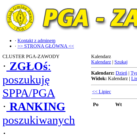
·
Kontakt z adminem
·
>> STRONA GŁÓWNA <<
CLUSTER PGA-ZAWODY
Kalendarz
Kalendarz
|
Szukaj
·
ZGŁOś
:
Kalendarz:
Dzień
|
Ty
poszukuję
Widok:
Kalendarz
|
Lis
SPPA/PGA
<< Lipiec
·
RANKING
Po
Wt
poszukiwanych
·