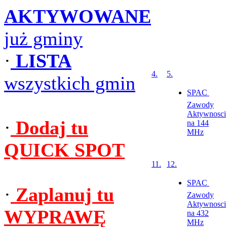
AKTYWOWANE
już gminy
·
LISTA
4.
5.
wszystkich gmin
SPAC 
Zawody
Aktywnosci
·
Dodaj tu
na 144
MHz
QUICK SPOT
11.
12.
SPAC 
·
Zaplanuj tu
Zawody
Aktywnosci
WYPRAWĘ
na 432
MHz