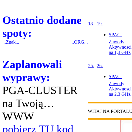
Ostatnio dodane
18.
19.
spoty:
SPAC 
Zawody
...Znak...
...QRG...
Aktywnosci
na 1,3 GHz
Zaplanowali
25.
26.
wyprawy:
SPAC 
Zawody
PGA-CLUSTER
Aktywnosci
na 2,3 GHz
na Twoją…
WITAJ NA PORTAL
WWW
pobierz TU kod.