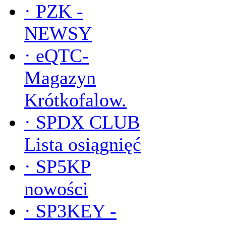
·
PZK -
NEWSY
·
eQTC-
Magazyn
Krótkofalow.
·
SPDX CLUB
Lista osiągnięć
·
SP5KP
nowości
·
SP3KEY -