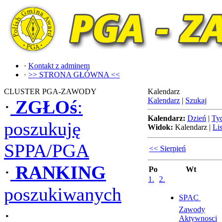
·
Kontakt z adminem
·
>> STRONA GŁÓWNA <<
CLUSTER PGA-ZAWODY
Kalendarz
Kalendarz
|
Szukaj
·
ZGŁOś
:
Kalendarz:
Dzień
|
Ty
poszukuję
Widok:
Kalendarz
|
Lis
SPPA/PGA
<< Sierpień
·
RANKING
Po
Wt
1.
2.
poszukiwanych
SPAC 
Zawody
·
Aktywnosci