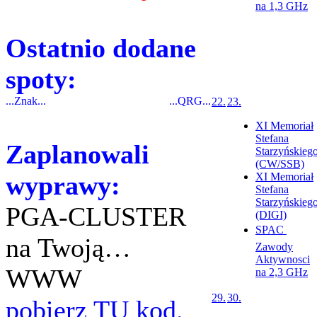
na 1,3 GHz
Ostatnio dodane
spoty:
...Znak...
...QRG...
22.
23.
XI Memoriał
Stefana
Zaplanowali
Starzyńskieg
(CW/SSB)
wyprawy:
XI Memoriał
Stefana
Starzyńskieg
PGA-CLUSTER
(DIGI)
SPAC 
na Twoją…
Zawody
Aktywnosci
WWW
na 2,3 GHz
29.
30.
pobierz TU kod.