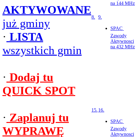
na 144 MHz
AKTYWOWANE
8.
9.
już gminy
SPAC 
·
LISTA
Zawody
Aktywnosci
wszystkich gmin
na 432 MHz
·
Dodaj tu
QUICK SPOT
15.
16.
·
Zaplanuj tu
SPAC 
WYPRAWĘ
Zawody
Aktywnosci