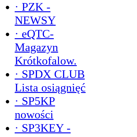
·
PZK -
NEWSY
·
eQTC-
Magazyn
Krótkofalow.
·
SPDX CLUB
Lista osiągnięć
·
SP5KP
nowości
·
SP3KEY -