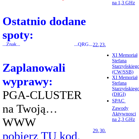
na 1,3 GHz
Ostatnio dodane
spoty:
...Znak...
...QRG...
22.
23.
XI Memoriał
Stefana
Zaplanowali
Starzyńskieg
(CW/SSB)
wyprawy:
XI Memoriał
Stefana
Starzyńskieg
PGA-CLUSTER
(DIGI)
SPAC 
na Twoją…
Zawody
Aktywnosci
WWW
na 2,3 GHz
29.
30.
pobierz TU kod.