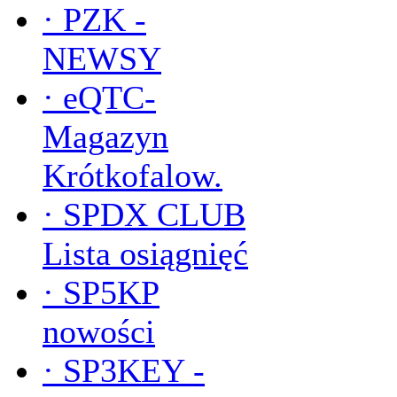
·
PZK -
NEWSY
·
eQTC-
Magazyn
Krótkofalow.
·
SPDX CLUB
Lista osiągnięć
·
SP5KP
nowości
·
SP3KEY -