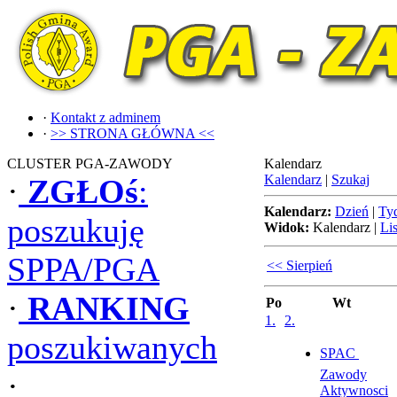
·
Kontakt z adminem
·
>> STRONA GŁÓWNA <<
CLUSTER PGA-ZAWODY
Kalendarz
Kalendarz
|
Szukaj
·
ZGŁOś
:
Kalendarz:
Dzień
|
Ty
poszukuję
Widok:
Kalendarz
|
Lis
SPPA/PGA
<< Sierpień
·
RANKING
Po
Wt
1.
2.
poszukiwanych
SPAC 
Zawody
·
Aktywnosci