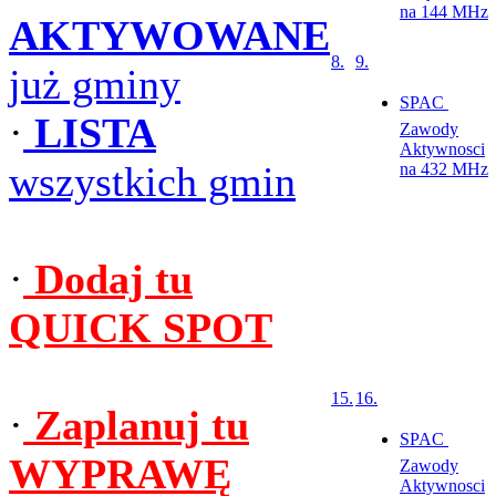
na 144 MHz
AKTYWOWANE
8.
9.
już gminy
SPAC 
·
LISTA
Zawody
Aktywnosci
wszystkich gmin
na 432 MHz
·
Dodaj tu
QUICK SPOT
15.
16.
·
Zaplanuj tu
SPAC 
WYPRAWĘ
Zawody
Aktywnosci