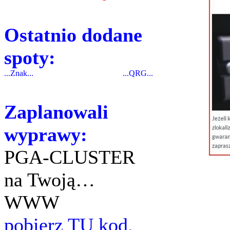
Ostatnio dodane
spoty:
...Znak...
...QRG...
Zaplanowali
wyprawy:
PGA-CLUSTER
na Twoją…
WWW
pobierz TU kod.