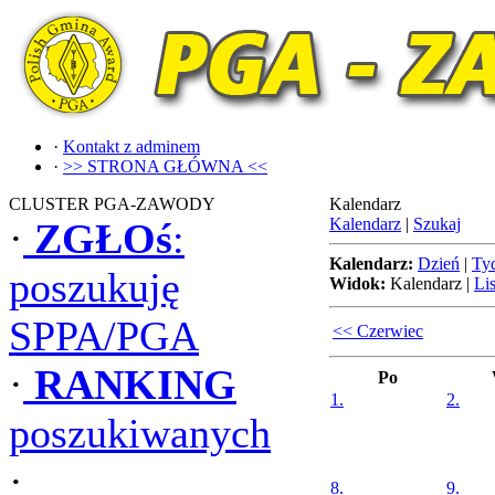
·
Kontakt z adminem
·
>> STRONA GŁÓWNA <<
CLUSTER PGA-ZAWODY
Kalendarz
Kalendarz
|
Szukaj
·
ZGŁOś
:
Kalendarz:
Dzień
|
Ty
poszukuję
Widok:
Kalendarz
|
Lis
SPPA/PGA
<< Czerwiec
·
RANKING
Po
1.
2.
poszukiwanych
·
8.
9.