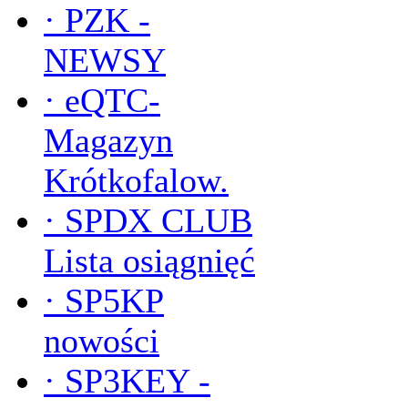
·
PZK -
NEWSY
·
eQTC-
Magazyn
Krótkofalow.
·
SPDX CLUB
Lista osiągnięć
·
SP5KP
nowości
·
SP3KEY -