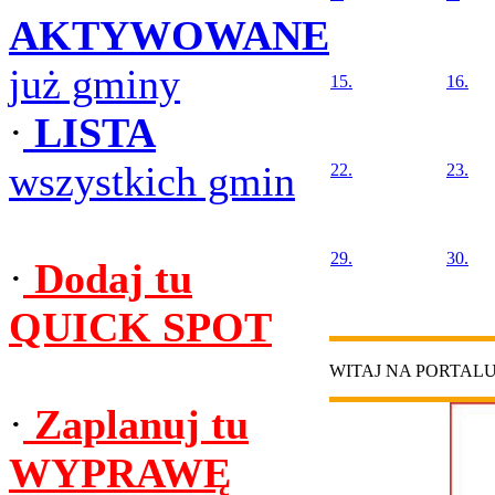
AKTYWOWANE
już gminy
15.
16.
·
LISTA
wszystkich gmin
22.
23.
29.
30.
·
Dodaj tu
QUICK SPOT
WITAJ NA PORTAL
·
Zaplanuj tu
WYPRAWĘ