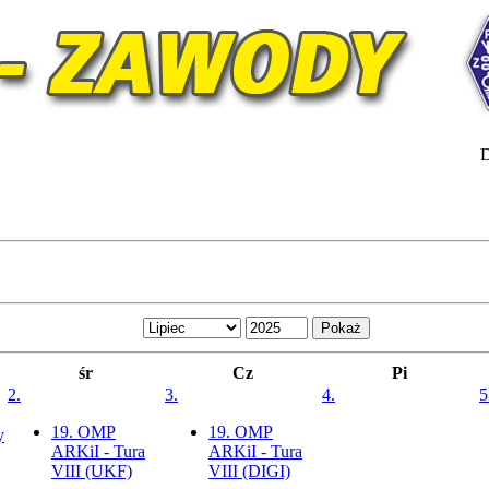
D
śr
Cz
Pi
2.
3.
4.
5
19. OMP
19. OMP
y
ARKiI - Tura
ARKiI - Tura
VIII (UKF)
VIII (DIGI)