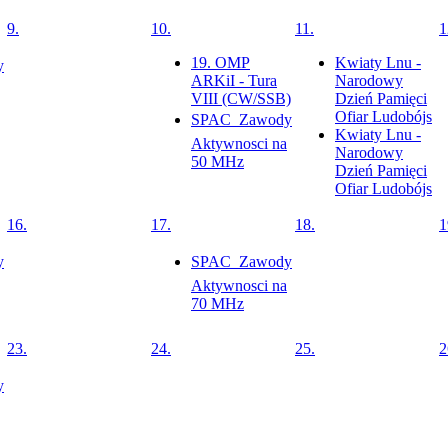
9.
10.
11.
1
19. OMP
Kwiaty Lnu -
y
ARKiI - Tura
Narodowy
VIII (CW/SSB)
Dzień Pamięci
Ofiar Ludobójs
SPAC  Zawody
Kwiaty Lnu -
Aktywnosci na
Narodowy
50 MHz
Dzień Pamięci
Ofiar Ludobójs
16.
17.
18.
1
y
SPAC  Zawody
Aktywnosci na
70 MHz
23.
24.
25.
2
y