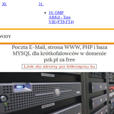
30.
31.
19. OMP
ARKiI - Tura
VIII (FT8,FT4)
AWODY