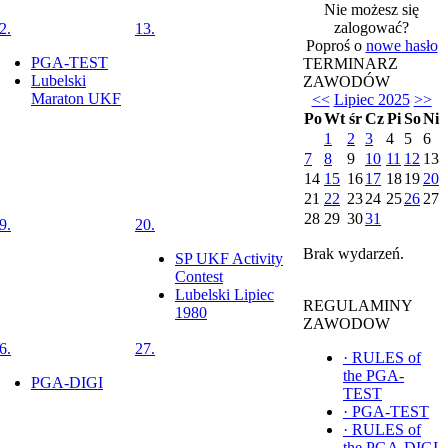
Nie możesz się
zalogować?
2.
13.
Poproś o
nowe hasło
PGA-TEST
TERMINARZ
Lubelski
ZAWODÓW
Maraton UKF
<<
Lipiec 2025
>>
Po
Wt
śr
Cz
Pi
So
Ni
1
2
3
4
5
6
7
8
9
10
11
12
13
14
15
16
17
18
19
20
21
22
23
24
25
26
27
28
29
30
31
9.
20.
Brak wydarzeń.
SP UKF Activity
Contest
Lubelski Lipiec
REGULAMINY
1980
ZAWODOW
6.
27.
·
RULES of
the PGA-
PGA-DIGI
TEST
·
PGA-TEST
·
RULES of
the PGA-DIGI