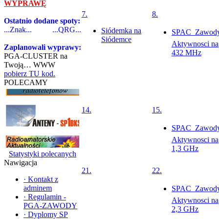
WYPRAWĘ
7.
8.
Ostatnio dodane spoty:
...Znak...
...QRG...
Siódemka na
SPAC  Zawod
Siódemce
Aktywnosci na
Zaplanowali wyprawy:
432 MHz
PGA-CLUSTER na
Twoją… WWW
pobierz TU kod.
POLECAMY
14.
15.
SPAC  Zawod
Aktywnosci na
1,3 GHz
Statystyki polecanych
Nawigacja
21.
22.
·
Kontakt z
adminem
SPAC  Zawod
·
Regulamin -
Aktywnosci na
PGA-ZAWODY
2,3 GHz
·
Dyplomy SP