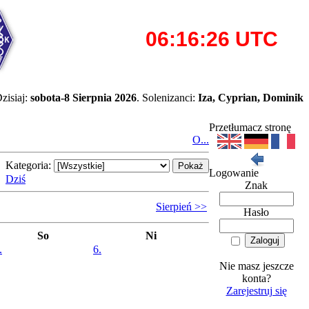
zisiaj:
sobota-8 Sierpnia 2026
. Solenizanci:
Iza, Cyprian, Dominik
Przetłumacz stronę
O...
Kategoria:
Logowanie
Dziś
Znak
Sierpień >>
Hasło
So
Ni
.
6.
Nie masz jeszcze
konta?
Zarejestruj się