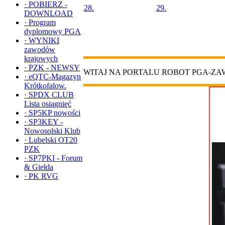
·
POBIERZ -
28.
29.
DOWNLOAD
·
Program
dyplomowy PGA
·
WYNIKI
zawodów
krajowych
·
PZK - NEWSY
WITAJ NA PORTALU ROBOT PGA-Z
·
eQTC-Magazyn
Krótkofalow.
·
SPDX CLUB
Lista osiągnięć
·
SP5KP nowości
·
SP3KEY -
Nowosolski Klub
·
Lubelski OT20
PZK
·
SP7PKI - Forum
& Giełda
·
PK RVG