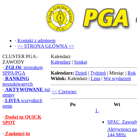
·
Kontakt z adminem
·
>> STRONA GŁÓWNA <<
CLUSTER PGA-
Kalendarz
ZAWODY
Kalendarz
|
Szukaj
·
ZGŁOś
: poszukuję
SPPA/PGA
Kalendarz:
Dzień
|
Tydzień
|
Miesiąc
|
Rok
·
RANKING
Widok:
Kalendarz
|
Lista
|
Wg wydarzeń
poszukiwanych
·
AKTYWOWANE
już
<< Czerwiec
gminy
·
LISTA
wszystkich
Po
Wt
gmin
1.
·
Dodaj tu QUICK
SPAC  Zawod
SPOT
Aktywnosci na
·
Zaplanuj tu
144 MHz