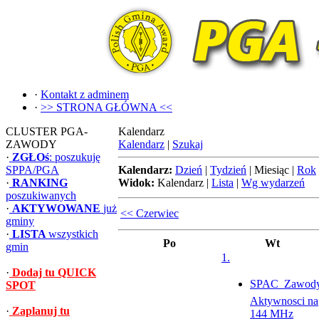
·
Kontakt z adminem
·
>> STRONA GŁÓWNA <<
CLUSTER PGA-
Kalendarz
ZAWODY
Kalendarz
|
Szukaj
·
ZGŁOś
: poszukuję
SPPA/PGA
Kalendarz:
Dzień
|
Tydzień
|
Miesiąc
|
Rok
·
RANKING
Widok:
Kalendarz
|
Lista
|
Wg wydarzeń
poszukiwanych
·
AKTYWOWANE
już
<< Czerwiec
gminy
·
LISTA
wszystkich
Po
Wt
gmin
1.
·
Dodaj tu QUICK
SPAC  Zawod
SPOT
Aktywnosci na
·
Zaplanuj tu
144 MHz