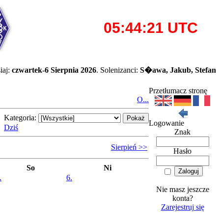
iaj:
czwartek-6 Sierpnia 2026
. Solenizanci:
S�awa, Jakub, Stefan
Przetłumacz stronę
O...
Kategoria:
Logowanie
Dziś
Znak
Sierpień >>
Hasło
So
Ni
.
6.
Nie masz jeszcze
konta?
Zarejestruj się