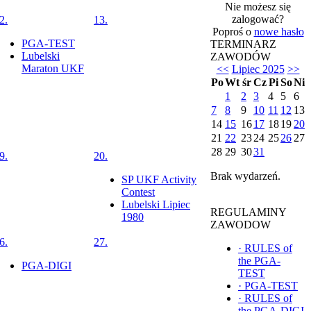
Nie możesz się
zalogować?
2.
13.
Poproś o
nowe hasło
PGA-TEST
TERMINARZ
Lubelski
ZAWODÓW
Maraton UKF
<<
Lipiec 2025
>>
Po
Wt
śr
Cz
Pi
So
Ni
1
2
3
4
5
6
7
8
9
10
11
12
13
14
15
16
17
18
19
20
21
22
23
24
25
26
27
28
29
30
31
9.
20.
Brak wydarzeń.
SP UKF Activity
Contest
Lubelski Lipiec
REGULAMINY
1980
ZAWODOW
6.
27.
·
RULES of
the PGA-
PGA-DIGI
TEST
·
PGA-TEST
·
RULES of
the PGA-DIGI