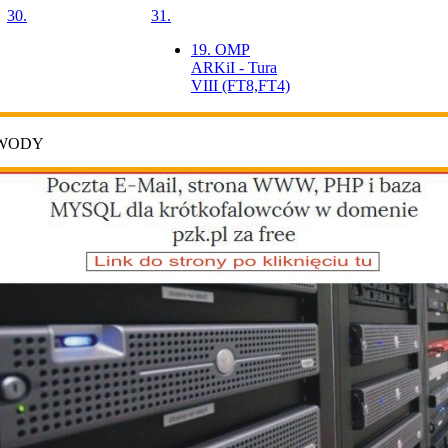
30.
31.
19. OMP
ARKiI - Tura
VIII (FT8,FT4)
AWODY