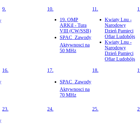
9.
10.
11.
1
19. OMP
Kwiaty Lnu -
y
ARKiI - Tura
Narodowy
VIII (CW/SSB)
Dzień Pamięci
Ofiar Ludobójs
SPAC  Zawody
Kwiaty Lnu -
Aktywnosci na
Narodowy
50 MHz
Dzień Pamięci
Ofiar Ludobójs
16.
17.
18.
1
y
SPAC  Zawody
Aktywnosci na
70 MHz
23.
24.
25.
2
y