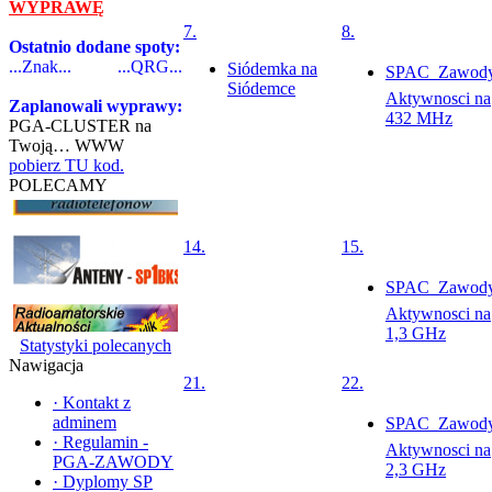
WYPRAWĘ
7.
8.
Ostatnio dodane spoty:
...Znak...
...QRG...
Siódemka na
SPAC  Zawod
Siódemce
Aktywnosci na
Zaplanowali wyprawy:
432 MHz
PGA-CLUSTER na
Twoją… WWW
pobierz TU kod.
POLECAMY
14.
15.
SPAC  Zawod
Aktywnosci na
1,3 GHz
Statystyki polecanych
Nawigacja
21.
22.
·
Kontakt z
adminem
SPAC  Zawod
·
Regulamin -
Aktywnosci na
PGA-ZAWODY
2,3 GHz
·
Dyplomy SP