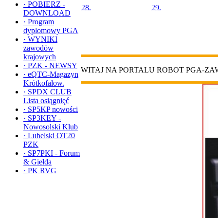
·
POBIERZ -
28.
29.
DOWNLOAD
·
Program
dyplomowy PGA
·
WYNIKI
zawodów
krajowych
·
PZK - NEWSY
WITAJ NA PORTALU ROBOT PGA-Z
·
eQTC-Magazyn
Krótkofalow.
·
SPDX CLUB
Lista osiągnięć
·
SP5KP nowości
·
SP3KEY -
Nowosolski Klub
·
Lubelski OT20
PZK
·
SP7PKI - Forum
& Giełda
·
PK RVG