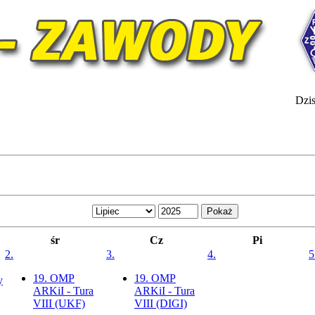
Dzis
śr
Cz
Pi
2.
3.
4.
5
19. OMP
19. OMP
y
ARKiI - Tura
ARKiI - Tura
VIII (UKF)
VIII (DIGI)