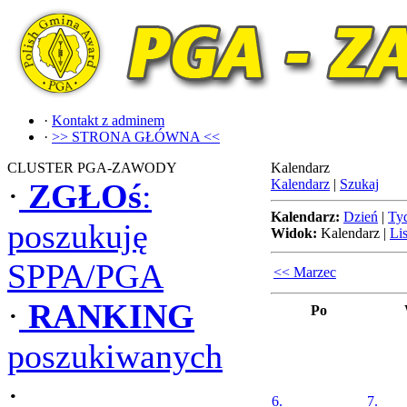
·
Kontakt z adminem
·
>> STRONA GŁÓWNA <<
CLUSTER PGA-ZAWODY
Kalendarz
Kalendarz
|
Szukaj
·
ZGŁOś
:
Kalendarz:
Dzień
|
Ty
poszukuję
Widok:
Kalendarz
|
Lis
SPPA/PGA
<< Marzec
·
RANKING
Po
poszukiwanych
·
6.
7.