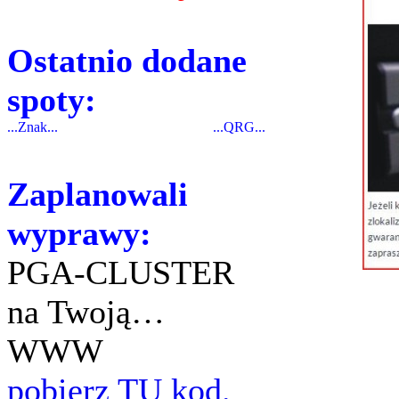
Ostatnio dodane
spoty:
...Znak...
...QRG...
Zaplanowali
wyprawy:
PGA-CLUSTER
na Twoją…
WWW
pobierz TU kod.