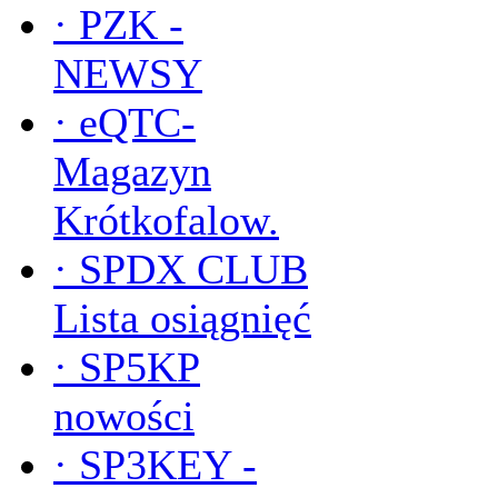
·
PZK -
NEWSY
·
eQTC-
Magazyn
Krótkofalow.
·
SPDX CLUB
Lista osiągnięć
·
SP5KP
nowości
·
SP3KEY -