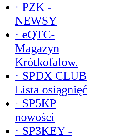
·
PZK -
NEWSY
·
eQTC-
Magazyn
Krótkofalow.
·
SPDX CLUB
Lista osiągnięć
·
SP5KP
nowości
·
SP3KEY -