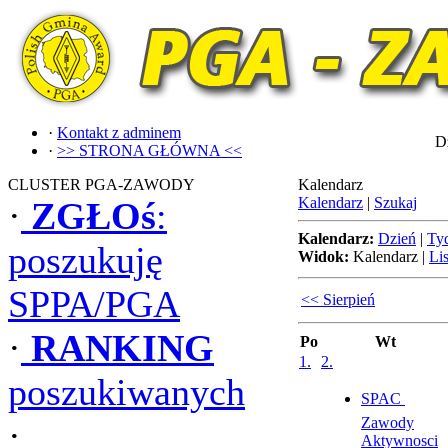
·
Kontakt z adminem
Dz
·
>> STRONA GŁÓWNA <<
CLUSTER PGA-ZAWODY
Kalendarz
Kalendarz
|
Szukaj
·
ZGŁOś
:
Kalendarz:
Dzień
|
Ty
poszukuję
Widok:
Kalendarz
|
Lis
SPPA/PGA
<< Sierpień
·
RANKING
Po
Wt
1.
2.
poszukiwanych
SPAC 
Zawody
·
Aktywnosci