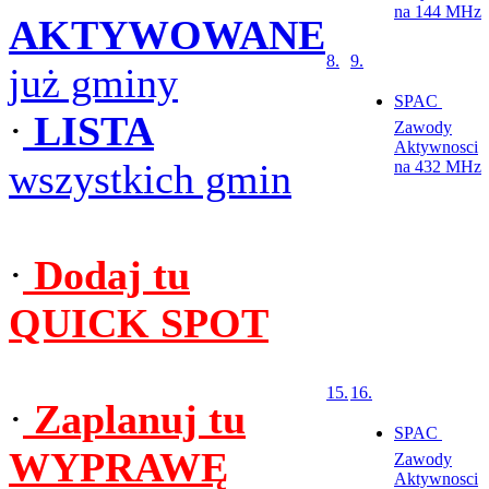
na 144 MHz
AKTYWOWANE
8.
9.
już gminy
SPAC 
·
LISTA
Zawody
Aktywnosci
wszystkich gmin
na 432 MHz
·
Dodaj tu
QUICK SPOT
15.
16.
·
Zaplanuj tu
SPAC 
WYPRAWĘ
Zawody
Aktywnosci