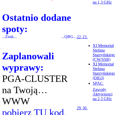
na 1,3 GHz
Ostatnio dodane
spoty:
...Znak...
...QRG...
22.
23.
XI Memoriał
Stefana
Zaplanowali
Starzyńskieg
(CW/SSB)
wyprawy:
XI Memoriał
Stefana
Starzyńskieg
PGA-CLUSTER
(DIGI)
SPAC 
na Twoją…
Zawody
Aktywnosci
WWW
na 2,3 GHz
29.
30.
pobierz TU kod.