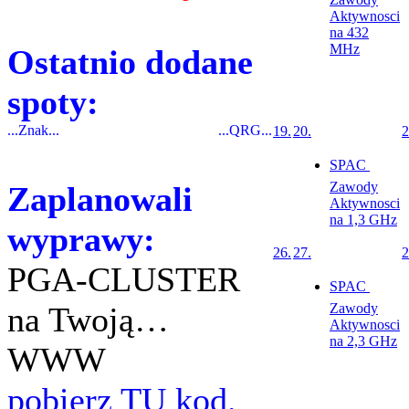
Aktywnosci
na 432
MHz
Ostatnio dodane
spoty:
...Znak...
...QRG...
19.
20.
2
SPAC 
Zawody
Zaplanowali
Aktywnosci
na 1,3 GHz
wyprawy:
26.
27.
2
PGA-CLUSTER
SPAC 
na Twoją…
Zawody
Aktywnosci
na 2,3 GHz
WWW
pobierz TU kod.