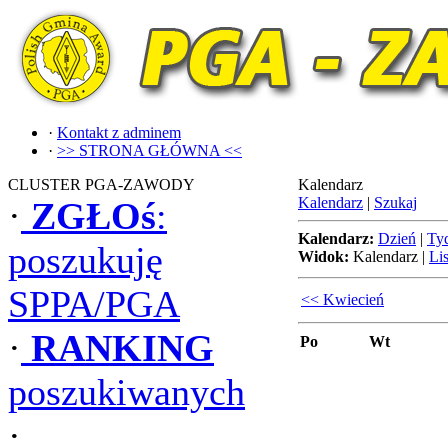
·
Kontakt z adminem
·
>> STRONA GŁÓWNA <<
CLUSTER PGA-ZAWODY
Kalendarz
Kalendarz
|
Szukaj
·
ZGŁOś
:
Kalendarz:
Dzień
|
Ty
poszukuję
Widok:
Kalendarz
|
Lis
SPPA/PGA
<< Kwiecień
·
RANKING
Po
Wt
poszukiwanych
·