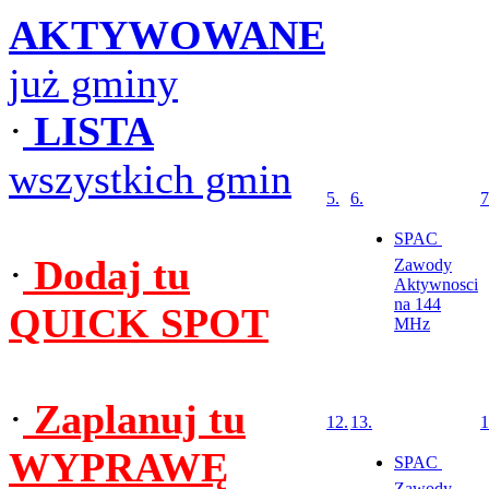
AKTYWOWANE
już gminy
·
LISTA
wszystkich gmin
5.
6.
7
SPAC 
·
Dodaj tu
Zawody
Aktywnosci
na 144
QUICK SPOT
MHz
·
Zaplanuj tu
12.
13.
1
WYPRAWĘ
SPAC 
Zawody