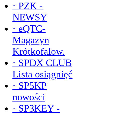
·
PZK -
NEWSY
·
eQTC-
Magazyn
Krótkofalow.
·
SPDX CLUB
Lista osiągnięć
·
SP5KP
nowości
·
SP3KEY -