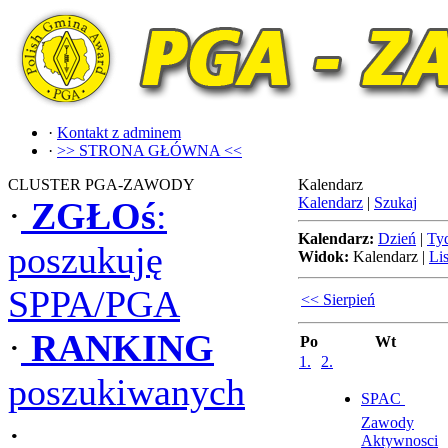
·
Kontakt z adminem
·
>> STRONA GŁÓWNA <<
CLUSTER PGA-ZAWODY
Kalendarz
Kalendarz
|
Szukaj
·
ZGŁOś
:
Kalendarz:
Dzień
|
Ty
poszukuję
Widok:
Kalendarz
|
Lis
SPPA/PGA
<< Sierpień
·
RANKING
Po
Wt
1.
2.
poszukiwanych
SPAC 
Zawody
·
Aktywnosci