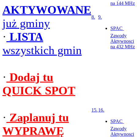
na 144 MHz
AKTYWOWANE
8.
9.
już gminy
SPAC 
·
LISTA
Zawody
Aktywnosci
wszystkich gmin
na 432 MHz
·
Dodaj tu
QUICK SPOT
15.
16.
·
Zaplanuj tu
SPAC 
WYPRAWĘ
Zawody
Aktywnosci