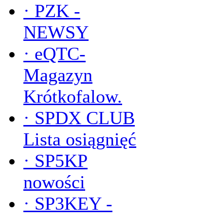
·
PZK -
NEWSY
·
eQTC-
Magazyn
Krótkofalow.
·
SPDX CLUB
Lista osiągnięć
·
SP5KP
nowości
·
SP3KEY -