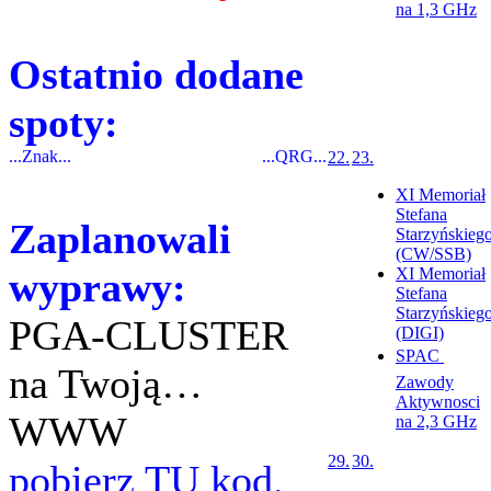
na 1,3 GHz
Ostatnio dodane
spoty:
...Znak...
...QRG...
22.
23.
XI Memoriał
Stefana
Zaplanowali
Starzyńskieg
(CW/SSB)
wyprawy:
XI Memoriał
Stefana
Starzyńskieg
PGA-CLUSTER
(DIGI)
SPAC 
na Twoją…
Zawody
Aktywnosci
WWW
na 2,3 GHz
29.
30.
pobierz TU kod.