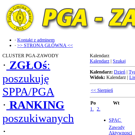
·
Kontakt z adminem
·
>> STRONA GŁÓWNA <<
CLUSTER PGA-ZAWODY
Kalendarz
Kalendarz
|
Szukaj
·
ZGŁOś
:
Kalendarz:
Dzień
|
Ty
poszukuję
Widok:
Kalendarz
|
Lis
SPPA/PGA
<< Sierpień
·
RANKING
Po
Wt
1.
2.
poszukiwanych
SPAC 
Zawody
·
Aktywnosci