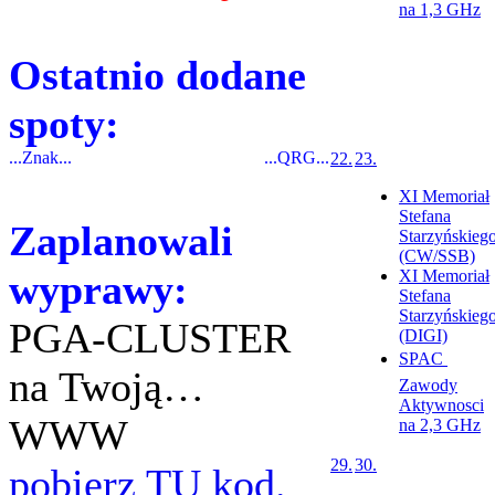
na 1,3 GHz
Ostatnio dodane
spoty:
...Znak...
...QRG...
22.
23.
XI Memoriał
Stefana
Zaplanowali
Starzyńskieg
(CW/SSB)
wyprawy:
XI Memoriał
Stefana
Starzyńskieg
PGA-CLUSTER
(DIGI)
SPAC 
na Twoją…
Zawody
Aktywnosci
WWW
na 2,3 GHz
29.
30.
pobierz TU kod.