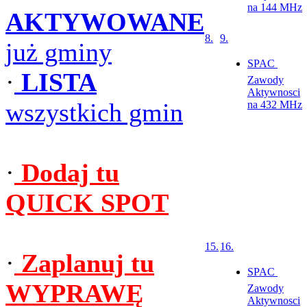
na 144 MHz
AKTYWOWANE
8.
9.
już gminy
SPAC 
·
LISTA
Zawody
Aktywnosci
wszystkich gmin
na 432 MHz
·
Dodaj tu
QUICK SPOT
15.
16.
·
Zaplanuj tu
SPAC 
WYPRAWĘ
Zawody
Aktywnosci