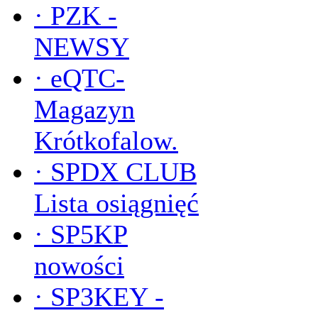
·
PZK -
NEWSY
·
eQTC-
Magazyn
Krótkofalow.
·
SPDX CLUB
Lista osiągnięć
·
SP5KP
nowości
·
SP3KEY -