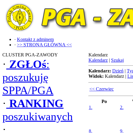
·
Kontakt z adminem
·
>> STRONA GŁÓWNA <<
CLUSTER PGA-ZAWODY
Kalendarz
Kalendarz
|
Szukaj
·
ZGŁOś
:
Kalendarz:
Dzień
|
Ty
poszukuję
Widok:
Kalendarz
|
Lis
SPPA/PGA
<< Czerwiec
·
RANKING
Po
1.
2.
poszukiwanych
·
8.
9.