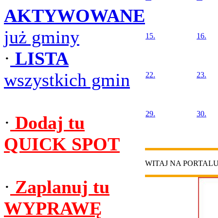
AKTYWOWANE
już gminy
15.
16.
·
LISTA
wszystkich gmin
22.
23.
29.
30.
·
Dodaj tu
QUICK SPOT
WITAJ NA PORTAL
·
Zaplanuj tu
WYPRAWĘ