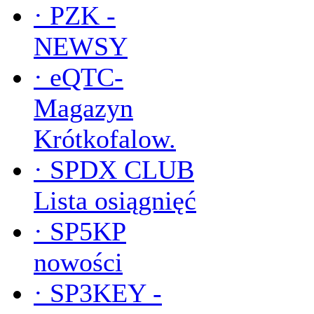
·
PZK -
NEWSY
·
eQTC-
Magazyn
Krótkofalow.
·
SPDX CLUB
Lista osiągnięć
·
SP5KP
nowości
·
SP3KEY -