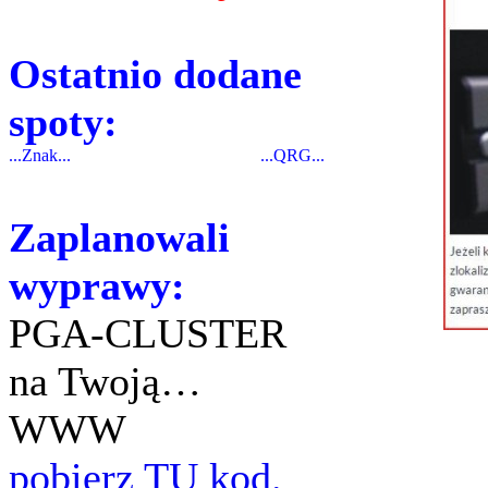
Ostatnio dodane
spoty:
...Znak...
...QRG...
Zaplanowali
wyprawy:
PGA-CLUSTER
na Twoją…
WWW
pobierz TU kod.