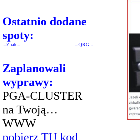
Ostatnio dodane
spoty:
...Znak...
...QRG...
Zaplanowali
wyprawy:
PGA-CLUSTER
na Twoją…
WWW
pobierz TU kod.