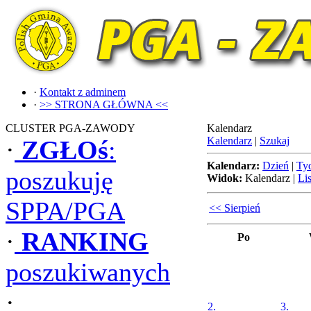
·
Kontakt z adminem
·
>> STRONA GŁÓWNA <<
CLUSTER PGA-ZAWODY
Kalendarz
Kalendarz
|
Szukaj
·
ZGŁOś
:
Kalendarz:
Dzień
|
Ty
poszukuję
Widok:
Kalendarz
|
Lis
SPPA/PGA
<< Sierpień
·
RANKING
Po
poszukiwanych
·
2.
3.