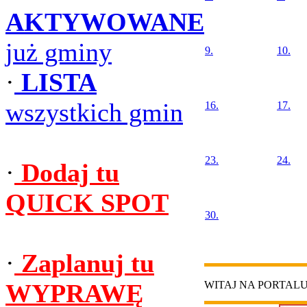
AKTYWOWANE
już gminy
9.
10.
·
LISTA
wszystkich gmin
16.
17.
23.
24.
·
Dodaj tu
QUICK SPOT
30.
·
Zaplanuj tu
WYPRAWĘ
WITAJ NA PORTAL