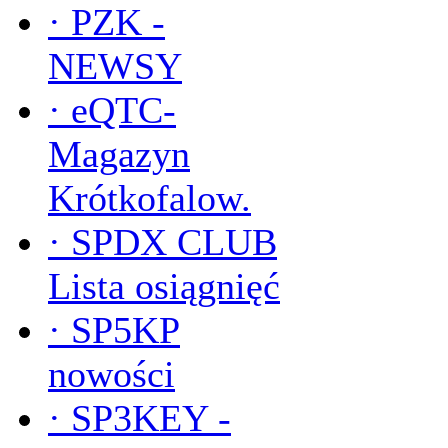
·
PZK -
NEWSY
·
eQTC-
Magazyn
Krótkofalow.
·
SPDX CLUB
Lista osiągnięć
·
SP5KP
nowości
·
SP3KEY -