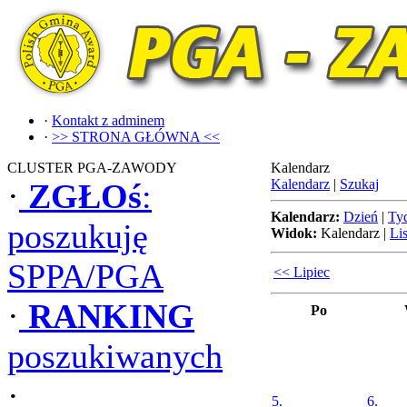
·
Kontakt z adminem
·
>> STRONA GŁÓWNA <<
CLUSTER PGA-ZAWODY
Kalendarz
Kalendarz
|
Szukaj
·
ZGŁOś
:
Kalendarz:
Dzień
|
Ty
poszukuję
Widok:
Kalendarz
|
Lis
SPPA/PGA
<< Lipiec
·
RANKING
Po
poszukiwanych
·
5.
6.