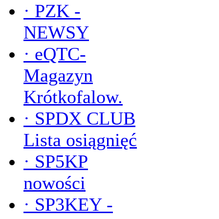
·
PZK -
NEWSY
·
eQTC-
Magazyn
Krótkofalow.
·
SPDX CLUB
Lista osiągnięć
·
SP5KP
nowości
·
SP3KEY -