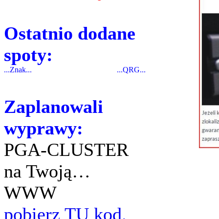
Ostatnio dodane
spoty:
...Znak...
...QRG...
Zaplanowali
wyprawy:
PGA-CLUSTER
na Twoją…
WWW
pobierz TU kod.