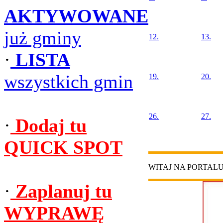
AKTYWOWANE
już gminy
12.
13.
·
LISTA
wszystkich gmin
19.
20.
26.
27.
·
Dodaj tu
QUICK SPOT
WITAJ NA PORTAL
·
Zaplanuj tu
WYPRAWĘ