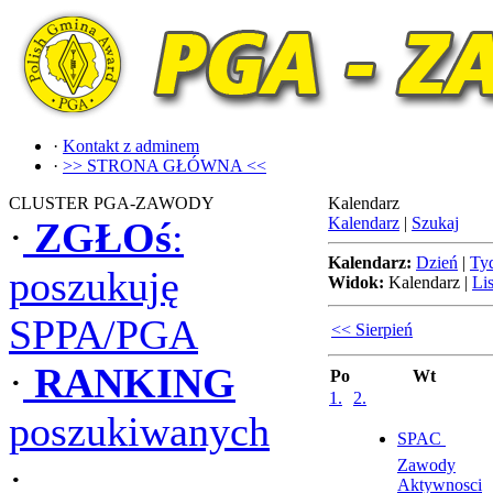
·
Kontakt z adminem
·
>> STRONA GŁÓWNA <<
CLUSTER PGA-ZAWODY
Kalendarz
Kalendarz
|
Szukaj
·
ZGŁOś
:
Kalendarz:
Dzień
|
Ty
poszukuję
Widok:
Kalendarz
|
Lis
SPPA/PGA
<< Sierpień
·
RANKING
Po
Wt
1.
2.
poszukiwanych
SPAC 
Zawody
·
Aktywnosci