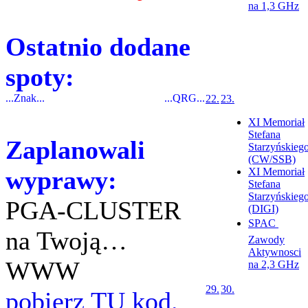
na 1,3 GHz
Ostatnio dodane
spoty:
...Znak...
...QRG...
22.
23.
XI Memoriał
Stefana
Zaplanowali
Starzyńskieg
(CW/SSB)
wyprawy:
XI Memoriał
Stefana
Starzyńskieg
PGA-CLUSTER
(DIGI)
SPAC 
na Twoją…
Zawody
Aktywnosci
WWW
na 2,3 GHz
29.
30.
pobierz TU kod.