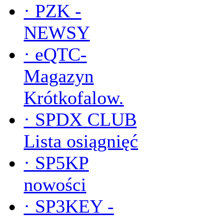
·
PZK -
NEWSY
·
eQTC-
Magazyn
Krótkofalow.
·
SPDX CLUB
Lista osiągnięć
·
SP5KP
nowości
·
SP3KEY -