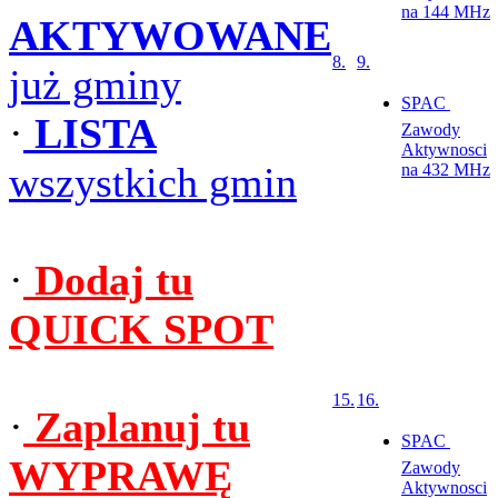
na 144 MHz
AKTYWOWANE
8.
9.
już gminy
SPAC 
·
LISTA
Zawody
Aktywnosci
wszystkich gmin
na 432 MHz
·
Dodaj tu
QUICK SPOT
15.
16.
·
Zaplanuj tu
SPAC 
WYPRAWĘ
Zawody
Aktywnosci