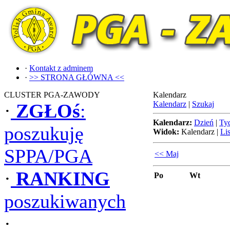
·
Kontakt z adminem
·
>> STRONA GŁÓWNA <<
CLUSTER PGA-ZAWODY
Kalendarz
Kalendarz
|
Szukaj
·
ZGŁOś
:
Kalendarz:
Dzień
|
Ty
poszukuję
Widok:
Kalendarz
|
Lis
SPPA/PGA
<< Maj
·
RANKING
Po
Wt
poszukiwanych
·