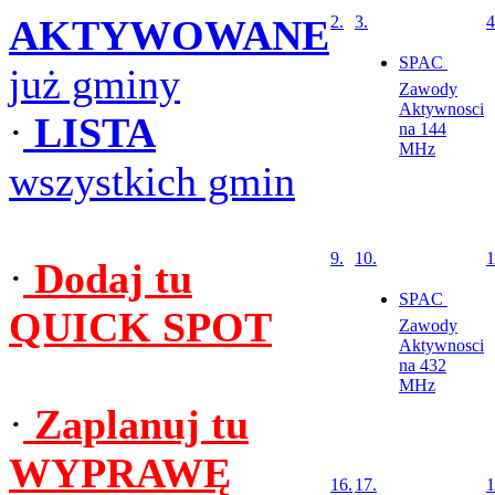
AKTYWOWANE
2.
3.
4
SPAC 
już gminy
Zawody
Aktywnosci
·
LISTA
na 144
MHz
wszystkich gmin
9.
10.
1
·
Dodaj tu
SPAC 
QUICK SPOT
Zawody
Aktywnosci
na 432
MHz
·
Zaplanuj tu
WYPRAWĘ
16.
17.
1