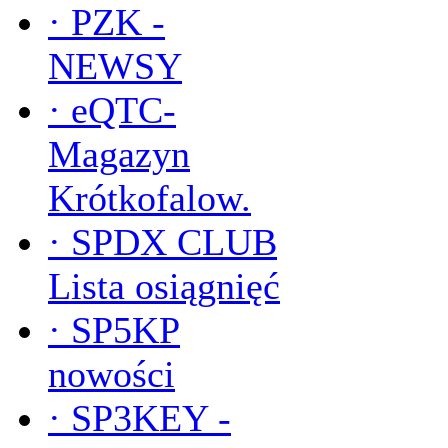
·
PZK -
NEWSY
·
eQTC-
Magazyn
Krótkofalow.
·
SPDX CLUB
Lista osiągnięć
·
SP5KP
nowości
·
SP3KEY -