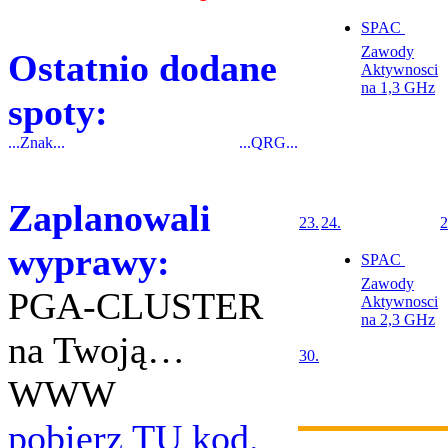
SPAC 
Zawody
Ostatnio dodane
Aktywnosci
na 1,3 GHz
spoty:
...Znak...
...QRG...
Zaplanowali
23.
24.
2
wyprawy:
SPAC 
Zawody
PGA-CLUSTER
Aktywnosci
na 2,3 GHz
na Twoją…
30.
WWW
pobierz TU kod.