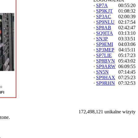
·
SP7A
00:55:20
·
SP9KJT
01:08:32
·
SP3AC
02:00:39
·
SP9NLU
02:17:54
·
SP8AB
02:42:47
·
SQ9ITA
03:13:10
·
SN3P
03:33:51
·
SP9EMI
04:03:06
·
SP3MEP
04:15:11
·
SP7LIE
05:17:23
·
SP8BVN
05:43:02
·
SP9ARW
06:09:55
·
SN5N
07:14:45
·
SP9HAX
07:25:23
·
SP9RHN
07:32:53
172,498,121 unikalne wizyty
zone.