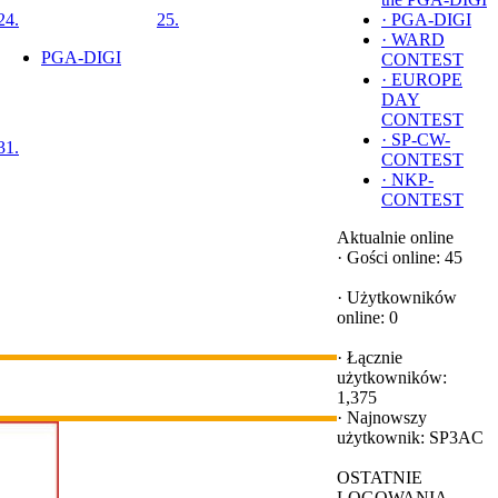
24.
25.
·
PGA-DIGI
·
WARD
PGA-DIGI
CONTEST
·
EUROPE
DAY
CONTEST
·
SP-CW-
31.
CONTEST
·
NKP-
CONTEST
Aktualnie online
·
Gości online: 45
·
Użytkowników
online: 0
·
Łącznie
użytkowników:
1,375
·
Najnowszy
użytkownik:
SP3AC
OSTATNIE
LOGOWANIA