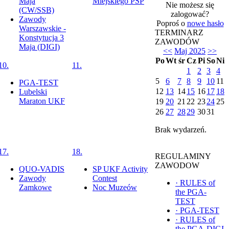
Maja
Miejskiego PSP
Nie możesz się
(CW/SSB)
zalogować?
Zawody
Poproś o
nowe hasło
Warszawskie -
TERMINARZ
Konstytucja 3
ZAWODÓW
Maja (DIGI)
<<
Maj 2025
>>
Po
Wt
śr
Cz
Pi
So
Ni
10.
11.
1
2
3
4
5
6
7
8
9
10
11
PGA-TEST
12
13
14
15
16
17
18
Lubelski
Maraton UKF
19
20
21
22
23
24
25
26
27
28
29
30
31
Brak wydarzeń.
17.
18.
REGULAMINY
ZAWODOW
QUO-VADIS
SP UKF Activity
Zawody
Contest
·
RULES of
Zamkowe
Noc Muzeów
the PGA-
TEST
·
PGA-TEST
·
RULES of
the PGA-DIGI