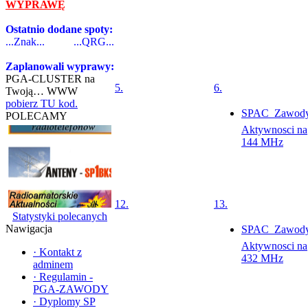
WYPRAWĘ
Ostatnio dodane spoty:
...Znak...
...QRG...
Zaplanowali wyprawy:
PGA-CLUSTER na
5.
6.
Twoją… WWW
pobierz TU kod.
SPAC  Zawod
POLECAMY
Aktywnosci na
144 MHz
12.
13.
Statystyki polecanych
Nawigacja
SPAC  Zawod
Aktywnosci na
·
Kontakt z
432 MHz
adminem
·
Regulamin -
PGA-ZAWODY
·
Dyplomy SP