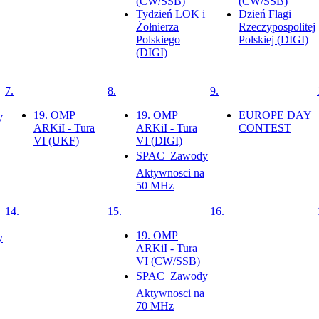
(CW/SSB)
(CW/SSB)
Tydzień LOK i
Dzień Flagi
Żołnierza
Rzeczypospolitej
Polskiego
Polskiej (DIGI)
(DIGI)
7.
8.
9.
19. OMP
19. OMP
EUROPE DAY
y
ARKiI - Tura
ARKiI - Tura
CONTEST
VI (UKF)
VI (DIGI)
SPAC  Zawody
Aktywnosci na
50 MHz
14.
15.
16.
19. OMP
y
ARKiI - Tura
VI (CW/SSB)
SPAC  Zawody
Aktywnosci na
70 MHz