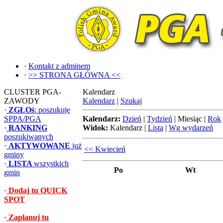
·
Kontakt z adminem
·
>> STRONA GŁÓWNA <<
CLUSTER PGA-
Kalendarz
ZAWODY
Kalendarz
|
Szukaj
·
ZGŁOś
: poszukuję
SPPA/PGA
Kalendarz:
Dzień
|
Tydzień
|
Miesiąc
|
Rok
·
RANKING
Widok:
Kalendarz
|
Lista
|
Wg wydarzeń
poszukiwanych
·
AKTYWOWANE
już
<< Kwiecień
gminy
·
LISTA
wszystkich
Po
Wt
gmin
·
Dodaj tu QUICK
SPOT
·
Zaplanuj tu