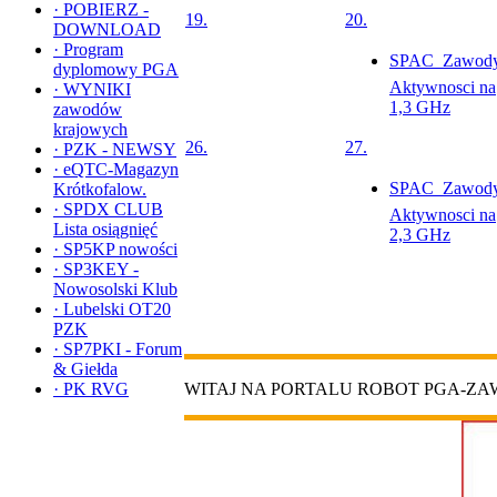
·
POBIERZ -
19.
20.
DOWNLOAD
·
Program
SPAC  Zawod
dyplomowy PGA
Aktywnosci na
·
WYNIKI
1,3 GHz
zawodów
krajowych
26.
27.
·
PZK - NEWSY
·
eQTC-Magazyn
SPAC  Zawod
Krótkofalow.
·
SPDX CLUB
Aktywnosci na
Lista osiągnięć
2,3 GHz
·
SP5KP nowości
·
SP3KEY -
Nowosolski Klub
·
Lubelski OT20
PZK
·
SP7PKI - Forum
& Giełda
·
PK RVG
WITAJ NA PORTALU ROBOT PGA-Z