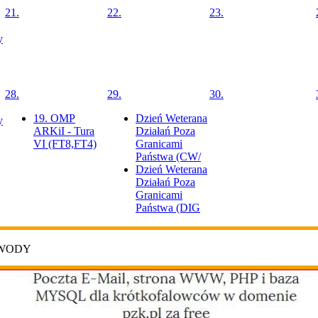
21.
22.
23.
y
28.
29.
30.
19. OMP
Dzień Weterana
y
ARKiI - Tura
Działań Poza
VI (FT8,FT4)
Granicami
Państwa (CW/
Dzień Weterana
Działań Poza
Granicami
Państwa (DIG
AWODY