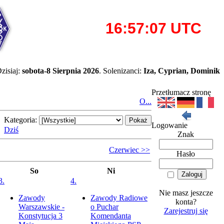
zisiaj:
sobota-8 Sierpnia 2026
. Solenizanci:
Iza, Cyprian, Dominik
Przetłumacz stronę
O...
Kategoria:
Logowanie
Dziś
Znak
Czerwiec >>
Hasło
So
Ni
3.
4.
Nie masz jeszcze
Zawody
Zawody Radiowe
konta?
Warszawskie -
o Puchar
Zarejestruj się
Konstytucja 3
Komendanta