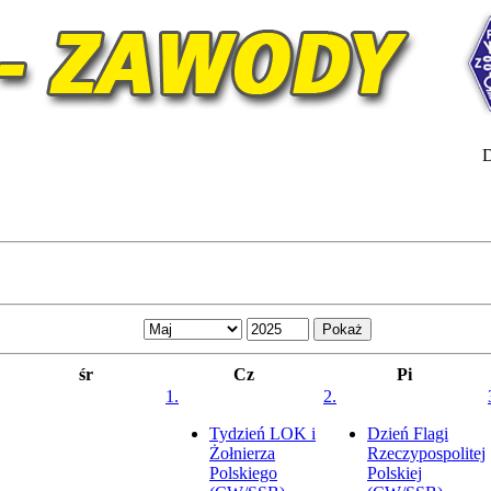
D
śr
Cz
Pi
1.
2.
Tydzień LOK i
Dzień Flagi
Żołnierza
Rzeczypospolitej
Polskiego
Polskiej